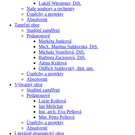
Lukáš Wiesinger, DiS.
Naše soubory a orchestry
Úspěchy a projekty
Absolventi
Taneční obor
Studijní zaměření
Pedagogové
Markéta Junková
MgA. Martina Suldovská, DiS.
Michala Vonešová, DiS.
Barbora Zaciosová, DiS.
Alena Králová
Oldřich Suldovský, dipl. um.
Úspěchy a projekty
Absolventi
Výtvarný obor
Studijní zaměření
Pedagogové
Lucie Králová
Jan Melichar
Ing. arch. Eva Peštová
Mgr. Petra Peštová
Úspěchy a projekty
Absolventi
Literárně-dramatický obor