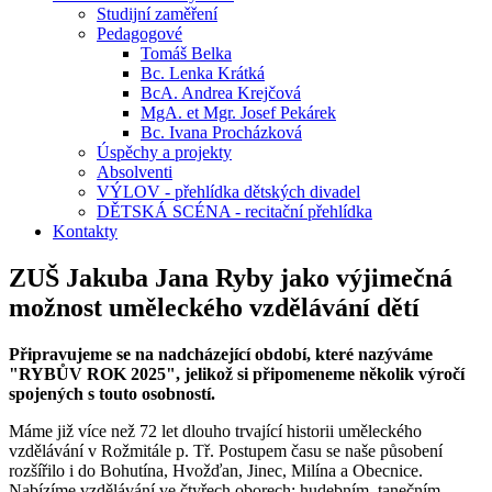
Studijní zaměření
Pedagogové
Tomáš Belka
Bc. Lenka Krátká
BcA. Andrea Krejčová
MgA. et Mgr. Josef Pekárek
Bc. Ivana Procházková
Úspěchy a projekty
Absolventi
VÝLOV - přehlídka dětských divadel
DĚTSKÁ SCÉNA - recitační přehlídka
Kontakty
ZUŠ Jakuba Jana Ryby jako výjimečná
možnost uměleckého vzdělávání dětí
Připravujeme se na nadcházející období, které nazýváme
"RYBŮV ROK 2025", jelikož si připomeneme několik výročí
spojených s touto osobností.
Máme již více než 72 let dlouho trvající historii uměleckého
vzdělávání v Rožmitále p. Tř. Postupem času se naše působení
rozšířilo i do Bohutína, Hvožďan, Jinec, Milína a Obecnice.
Nabízíme vzdělávání ve čtyřech oborech: hudebním, tanečním,