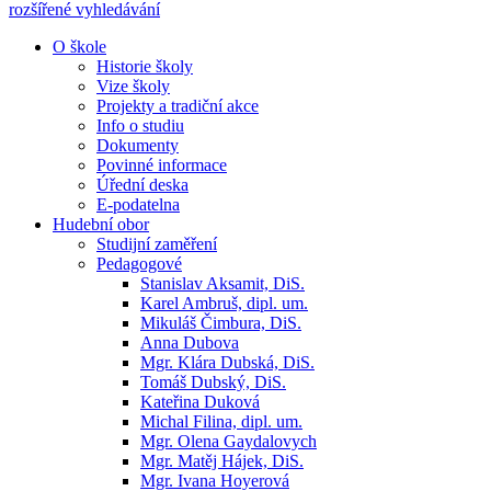
rozšířené vyhledávání
O škole
Historie školy
Vize školy
Projekty a tradiční akce
Info o studiu
Dokumenty
Povinné informace
Úřední deska
E-podatelna
Hudební obor
Studijní zaměření
Pedagogové
Stanislav Aksamit, DiS.
Karel Ambruš, dipl. um.
Mikuláš Čimbura, DiS.
Anna Dubova
Mgr. Klára Dubská, DiS.
Tomáš Dubský, DiS.
Kateřina Duková
Michal Filina, dipl. um.
Mgr. Olena Gaydalovych
Mgr. Matěj Hájek, DiS.
Mgr. Ivana Hoyerová