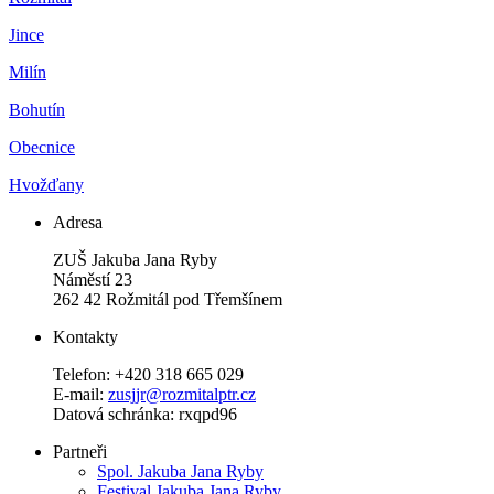
Jince
Milín
Bohutín
Obecnice
Hvožďany
Adresa
ZUŠ Jakuba Jana Ryby
Náměstí 23
262 42 Rožmitál pod Třemšínem
Kontakty
Telefon: +420 318 665 029
E-mail:
zusjjr@rozmitalptr.cz
Datová schránka: rxqpd96
Partneři
Spol. Jakuba Jana Ryby
Festival Jakuba Jana Ryby