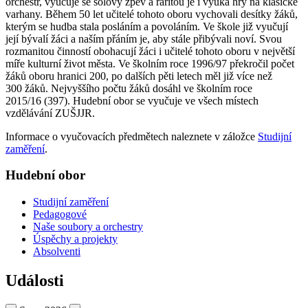
orchestr, vyučuje se sólový zpěv a raritou je i výuka hry na klasické
varhany. Během 50 let učitelé tohoto oboru vychovali desítky žáků,
kterým se hudba stala posláním a povoláním. Ve škole již vyučují
její bývalí žáci a naším přáním je, aby stále přibývali noví. Svou
rozmanitou činností obohacují žáci i učitelé tohoto oboru v největší
míře kulturní život města. Ve školním roce 1996/97 překročil počet
žáků oboru hranici 200, po dalších pěti letech měl již více než
300 žáků. Nejvyššího počtu žáků dosáhl ve školním roce
2015/16 (397). Hudební obor se vyučuje ve všech místech
vzdělávání ZUŠJJR.
Informace o vyučovacích předmětech naleznete v záložce
Studijní
zaměření
.
Hudební obor
Studijní zaměření
Pedagogové
Naše soubory a orchestry
Úspěchy a projekty
Absolventi
Události