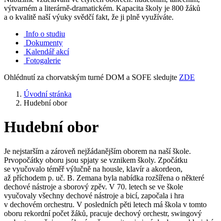
výtvarném a literárně-dramatickém. Kapacita školy je 800 žáků
a o kvalitě naší výuky svědčí fakt, že ji plně využíváte.
Info o studiu
Dokumenty
Kalendář akcí
Fotogalerie
Ohlédnutí za chorvatským turné DOM a SOFE sledujte
ZDE
Úvodní stránka
Hudební obor
Hudební obor
Je nejstarším a zároveň nejžádanějším oborem na naší škole.
Prvopočátky oboru jsou spjaty se vznikem školy. Zpočátku
se vyučovalo téměř výlučně na housle, klavír a akordeon,
až příchodem p. uč. B. Zemana byla nabídka rozšířena o některé
dechové nástroje a sborový zpěv. V 70. letech se ve škole
vyučovaly všechny dechové nástroje a bicí, započala i hra
v dechovém orchestru. V posledních pěti letech má škola v tomto
oboru rekordní počet žáků, pracuje dechový orchestr, swingový