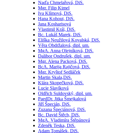
Naďa Chmelařová, DiS.
Mgr. Filip Kimel
Iva Klímová, DiS.
Hana Kohout, DiS.
Jana Kosharisová
Vlastimil Král, DiS.
Bc. Lukáš Marek, DiS.
Eliška Neužilová Kovalská, DiS.
Věra Obdržalová, dipl. um.
MgA. Anna Olejníková, DiS.
Dalibor Ondrušek, dipl. um.
Mgr. Alena Packová, DiS.
BcA. Marija Rajičová, DiS.
Mgr. Kryštof Sedláček
Martin Skala,DiS.
Klára Skopečková, DiS.
Lucie Slavíková
Oldřich Suldovský, dipl. um.
PaedDr. Jitka Šmejkalová
Jiří Špecián, DiS.
Zuzana Špeciánová, DiS.
Bc. David Štěch, DiS.
MgA. Vladimíra Štěpánová
Zdeněk Teska, DiS.
Adam Tomášek, DiS.