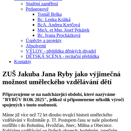
Studijní zaměření
Pedagogové
Tomáš Belka
Bc. Lenka Krátká
BcA. Andrea Krejčová
MgA. et Mgr. Josef Pekárek
Bc. Ivana Procházková
Úspěchy a projekty
Absolventi
VÝLOV - přehlídka dětských divadel
DĚTSKÁ SCÉNA - recitační přehlídka
Kontakty
ZUŠ Jakuba Jana Ryby jako výjimečná
možnost uměleckého vzdělávání dětí
Připravujeme se na nadcházející období, které nazýváme
"RYBŮV ROK 2025", jelikož si připomeneme několik výročí
spojených s touto osobností.
Máme již více než 72 let dlouho trvající historii uměleckého
vzdělávání v Rožmitále p. Tř. Postupem času se naše působení
rozšířilo i do Bohutína, Hvožďan, Jinec, Milína a Obecnice.
Nabízíme vzdělávání ve čtyřech oborech: hudebním, tanečním,