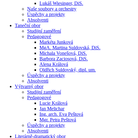
Lukáš Wiesinger, DiS.
Naše soubory a orchestry
Úspěchy a projekty
Absolventi
Taneční obor
Studijní zaměření
Pedagogové
Markéta Junková
MgA. Martina Suldovská, DiS.
Michala Vonešová, DiS.
Barbora Zaciosová, DiS.
Alena Králová
Oldřich Suldovský, dipl. um.
Úspěchy a projekty
Absolventi
Výtvarný obor
Studijní zaměření
Pedagogové
Lucie Králová
Jan Melichar
Ing. arch. Eva Peštová
Mgr. Petra Peštová
Úspěchy a projekty
Absolventi
Literárně-dramatický obor