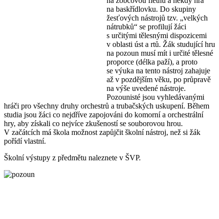
na zobcovou flétnu a někdy hra
na baskřídlovku. Do skupiny
žesťových nástrojů tzv. „velkých
nátrubků“ se profilují žáci
s určitými tělesnými dispozicemi
v oblasti úst a rtů. Žák studující hru
na pozoun musí mít i určité tělesné
proporce (délka paží), a proto
se výuka na tento nástroj zahajuje
až v pozdějším věku, po průpravě
na výše uvedené nástroje.
Pozounisté jsou vyhledávanými
hráči pro všechny druhy orchestrů a trubačských uskupení. Během
studia jsou žáci co nejdříve zapojováni do komorní a orchestrální
hry, aby získali co nejvíce zkušeností se souborovou hrou.
V začátcích má škola možnost zapůjčit školní nástroj, než si žák
pořídí vlastní.
Školní výstupy z předmětu naleznete v ŠVP.