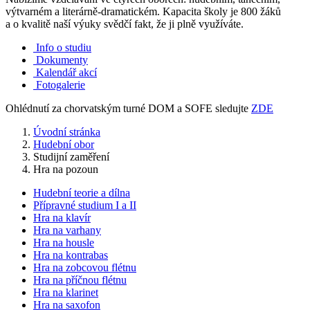
výtvarném a literárně-dramatickém. Kapacita školy je 800 žáků
a o kvalitě naší výuky svědčí fakt, že ji plně využíváte.
Info o studiu
Dokumenty
Kalendář akcí
Fotogalerie
Ohlédnutí za chorvatským turné DOM a SOFE sledujte
ZDE
Úvodní stránka
Hudební obor
Studijní zaměření
Hra na pozoun
Hudební teorie a dílna
Přípravné studium I a II
Hra na klavír
Hra na varhany
Hra na housle
Hra na kontrabas
Hra na zobcovou flétnu
Hra na příčnou flétnu
Hra na klarinet
Hra na saxofon