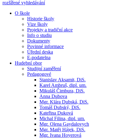
rozšířené vyhledávání
O škole
Historie školy
Vize školy
Projekty a tradiční akce
Info o studiu
Dokumenty
Povinné informace
Úřední deska
E-podatelna
Hudební obor
Studijní zaměření
Pedagogové
Stanislav Aksamit, DiS.
Karel Ambruš, dipl. um.
Mikuláš Čimbura, DiS.
Anna Dubova
Mgr. Klára Dubská, DiS.
Tomáš Dubský, DiS.
Kateřina Duková
Michal Filina, dipl. um.
Mgr. Olena Gaydalovych
Mgr. Matěj Hájek, DiS.
Mgr. Ivana Hoyerová