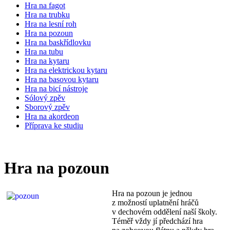
Hra na fagot
Hra na trubku
Hra na lesní roh
Hra na pozoun
Hra na baskřídlovku
Hra na tubu
Hra na kytaru
Hra na elektrickou kytaru
Hra na basovou kytaru
Hra na bicí nástroje
Sólový zpěv
Sborový zpěv
Hra na akordeon
Příprava ke studiu
Hra na pozoun
Hra na pozoun je jednou
z možností uplatnění hráčů
v dechovém oddělení naší školy.
Téměř vždy jí předchází hra