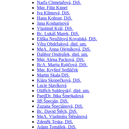
Naďa Chmelařová, DiS.
Mgr. Filip Kimel
Iva Klímová, DiS.
Hana Kohout, DiS.
Jana Kosharisová
Vlastimil Král, DiS.
Bc. Lukáš Marek, DiS.
Eliška Neužilová Kovalská, DiS.
Věra Obdržalová, dipl. um.
MgA. Anna Olejníková, DiS.
Dalibor Ondrušek, dipl. um.
Mgr. Alena Packová, DiS.
BcA. Marija Rajičová, DiS.
Mgr. Kryštof Sedláček
Martin Skala,DiS.
Klára Skopečková, DiS.
Lucie Slavíková
Oldřich Suldovský, dipl. um.
PaedDr. Jitka Šmejkalová
Jiří Špecián, DiS.
Zuzana Špeciánová, DiS.
Bc. David Štěch, DiS.
MgA. Vladimíra Štěpánová
Zdeněk Teska, DiS.
Adam Tomášek, DiS.