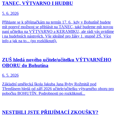
TANEC, VÝTVARNO I HUDBU
5. 6.
2026
Přihlaste se k přijímačkám na termín 17. 6., kdy v Bohutíně budete
mít poprvé možnost se přihlásit na TANEC, také budeme mít novou
paní učitelku na VÝTVARNO a KERAMIKU, ale rádi vás uvidíme
i na hudebních nástrojích. Vše ideálně pro žáky 1. stupně ZŠ. Více
info a jak na to... (po rozkliknutí).
ZUŠ hledá nového učitele/učitelku VÝTVARNÉHO
OBORU do Bohutína
6. 5.
2026
Základní umělecká škola Jakuba Jana Ryby Rožmitál pod
Třemšínem hledá od září 2026 učitele/učitelku výtvarného oboru pro
pobočku BOHUTÍN. Podrobnosti po rozkliknutí...
NESTIHLI JSTE PŘIIJÍMACÍ ZKOUŠKY?