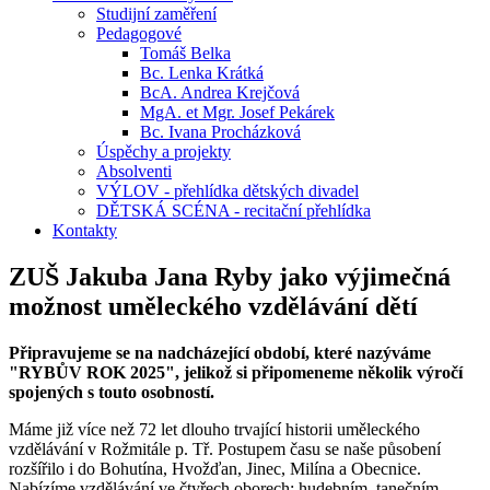
Studijní zaměření
Pedagogové
Tomáš Belka
Bc. Lenka Krátká
BcA. Andrea Krejčová
MgA. et Mgr. Josef Pekárek
Bc. Ivana Procházková
Úspěchy a projekty
Absolventi
VÝLOV - přehlídka dětských divadel
DĚTSKÁ SCÉNA - recitační přehlídka
Kontakty
ZUŠ Jakuba Jana Ryby jako výjimečná
možnost uměleckého vzdělávání dětí
Připravujeme se na nadcházející období, které nazýváme
"RYBŮV ROK 2025", jelikož si připomeneme několik výročí
spojených s touto osobností.
Máme již více než 72 let dlouho trvající historii uměleckého
vzdělávání v Rožmitále p. Tř. Postupem času se naše působení
rozšířilo i do Bohutína, Hvožďan, Jinec, Milína a Obecnice.
Nabízíme vzdělávání ve čtyřech oborech: hudebním, tanečním,