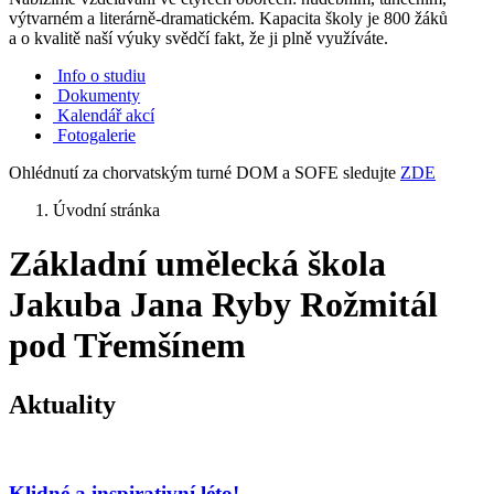
výtvarném a literárně-dramatickém. Kapacita školy je 800 žáků
a o kvalitě naší výuky svědčí fakt, že ji plně využíváte.
Info o studiu
Dokumenty
Kalendář akcí
Fotogalerie
Ohlédnutí za chorvatským turné DOM a SOFE sledujte
ZDE
Úvodní stránka
Základní umělecká škola
Jakuba Jana Ryby Rožmitál
pod Třemšínem
Aktuality
Klidné a inspirativní léto!