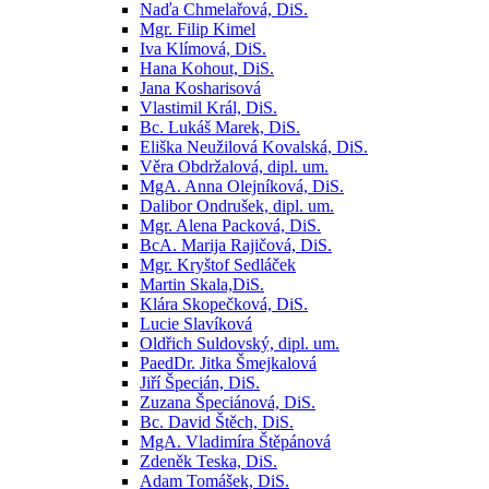
Naďa Chmelařová, DiS.
Mgr. Filip Kimel
Iva Klímová, DiS.
Hana Kohout, DiS.
Jana Kosharisová
Vlastimil Král, DiS.
Bc. Lukáš Marek, DiS.
Eliška Neužilová Kovalská, DiS.
Věra Obdržalová, dipl. um.
MgA. Anna Olejníková, DiS.
Dalibor Ondrušek, dipl. um.
Mgr. Alena Packová, DiS.
BcA. Marija Rajičová, DiS.
Mgr. Kryštof Sedláček
Martin Skala,DiS.
Klára Skopečková, DiS.
Lucie Slavíková
Oldřich Suldovský, dipl. um.
PaedDr. Jitka Šmejkalová
Jiří Špecián, DiS.
Zuzana Špeciánová, DiS.
Bc. David Štěch, DiS.
MgA. Vladimíra Štěpánová
Zdeněk Teska, DiS.
Adam Tomášek, DiS.