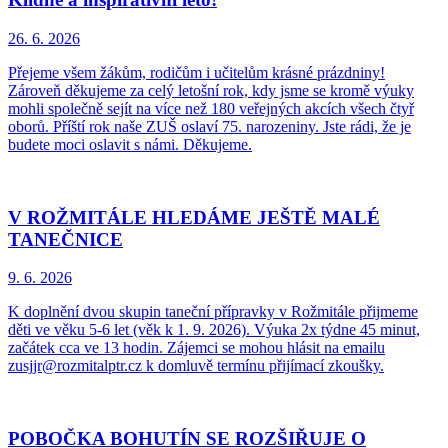
26. 6.
2026
Přejeme všem žákům, rodičům i učitelům krásné prázdniny!
Zároveň děkujeme za celý letošní rok, kdy jsme se kromě výuky
mohli společně sejít na více než 180 veřejných akcích všech čtyř
oborů. Příští rok naše ZUŠ oslaví 75. narozeniny. Jste rádi, že je
budete moci oslavit s námi. Děkujeme.
V ROŽMITÁLE HLEDÁME JEŠTĚ MALÉ
TANEČNICE
9. 6.
2026
K doplnění dvou skupin taneční přípravky v Rožmitále přijmeme
děti ve věku 5-6 let (věk k 1. 9. 2026). Výuka 2x týdne 45 minut,
začátek cca ve 13 hodin. Zájemci se mohou hlásit na emailu
zusjjr@rozmitalptr.cz k domluvě termínu přijímací zkoušky.
POBOČKA BOHUTÍN SE ROZŠIŘUJE O