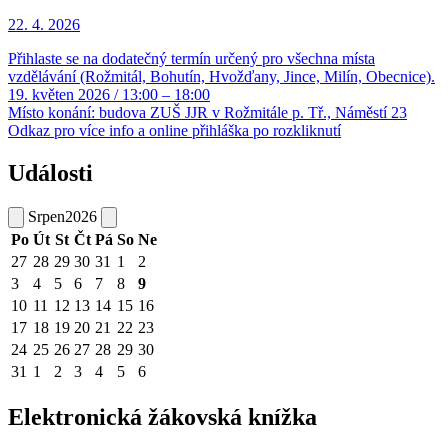
22. 4.
2026
Přihlaste se na dodatečný termín určený pro všechna místa
vzdělávání (Rožmitál, Bohutín, Hvožďany, Jince, Milín, Obecnice).
19. květen 2026 / 13:00 – 18:00
Místo konání: budova ZUŠ JJR v Rožmitále p. Tř., Náměstí 23
Odkaz pro více info a online přihláška po rozkliknutí
Události
Srpen
2026
Po
Út
St
Čt
Pá
So
Ne
27
28
29
30
31
1
2
3
4
5
6
7
8
9
10
11
12
13
14
15
16
17
18
19
20
21
22
23
24
25
26
27
28
29
30
31
1
2
3
4
5
6
Elektronická žákovská knížka