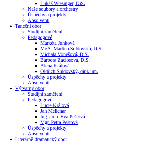
Lukáš Wiesinger, DiS.
Naše soubory a orchestry
Úspěchy a projekty
Absolventi
Taneční obor
Studijní zaměření
Pedagogové
Markéta Junková
MgA. Martina Suldovská, DiS.
Michala Vonešová, DiS.
Barbora Zaciosová, DiS.
Alena Králová
Oldřich Suldovský, dipl. um.
Úspěchy a projekty
Absolventi
Výtvarný obor
Studijní zaměření
Pedagogové
Lucie Králová
Jan Melichar
Ing. arch. Eva Peštová
Mgr. Petra Peštová
Úspěchy a projekty
Absolventi
Literárně-dramatický obor