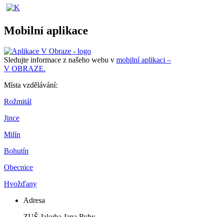
Mobilní aplikace
Sledujte informace z našeho webu v
mobilní aplikaci –
V OBRAZE.
Místa vzdělávání:
Rožmitál
Jince
Milín
Bohutín
Obecnice
Hvožďany
Adresa
ZUŠ Jakuba Jana Ryby