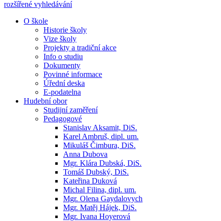
rozšířené vyhledávání
O škole
Historie školy
Vize školy
Projekty a tradiční akce
Info o studiu
Dokumenty
Povinné informace
Úřední deska
E-podatelna
Hudební obor
Studijní zaměření
Pedagogové
Stanislav Aksamit, DiS.
Karel Ambruš, dipl. um.
Mikuláš Čimbura, DiS.
Anna Dubova
Mgr. Klára Dubská, DiS.
Tomáš Dubský, DiS.
Kateřina Duková
Michal Filina, dipl. um.
Mgr. Olena Gaydalovych
Mgr. Matěj Hájek, DiS.
Mgr. Ivana Hoyerová