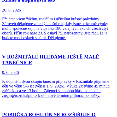
26. 6.
2026
Přejeme všem žákům, rodičům i učitelům krásné prázdniny!
Zároveň děkujeme za celý letošní rok, kdy jsme se kromě výuky
mohli společně sejít na více než 180 veřejných akcích všech čtyř
oborů. Příští rok naše ZUŠ oslaví 75. narozeniny. Jste rádi, že je
budete moci oslavit s námi. Děkujeme.
V ROŽMITÁLE HLEDÁME JEŠTĚ MALÉ
TANEČNICE
9. 6.
2026
K doplnění dvou skupin taneční přípravky v Rožmitále přijmeme
děti ve věku 5-6 let (věk k 1. 9. 2026). Výuka 2x týdne 45 minut,
začátek cca ve 13 hodin. Zájemci se mohou hlásit na emailu
zusjjr@rozmitalptr.cz k domluvě termínu přijímací zkoušky.
POBOČKA BOHUTÍN SE ROZŠIŘUJE O