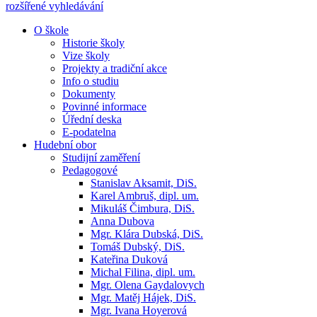
rozšířené vyhledávání
O škole
Historie školy
Vize školy
Projekty a tradiční akce
Info o studiu
Dokumenty
Povinné informace
Úřední deska
E-podatelna
Hudební obor
Studijní zaměření
Pedagogové
Stanislav Aksamit, DiS.
Karel Ambruš, dipl. um.
Mikuláš Čimbura, DiS.
Anna Dubova
Mgr. Klára Dubská, DiS.
Tomáš Dubský, DiS.
Kateřina Duková
Michal Filina, dipl. um.
Mgr. Olena Gaydalovych
Mgr. Matěj Hájek, DiS.
Mgr. Ivana Hoyerová