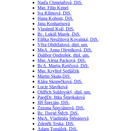
Naďa Chmelařová, DiS.
Mgr. Filip Kimel
Iva Klímová, DiS.
Hana Kohout, DiS.
Jana Kosharisová
Vlastimil Král, DiS.
Bc. Lukáš Marek, DiS.
Eliška Neužilová Kovalská, DiS.
Věra Obdržalová, dipl. um.
MgA. Anna Olejníková, DiS.
Dalibor Ondrušek, dipl. um.
Mgr. Alena Packová, DiS.
BcA. Marija Rajičová, DiS.
Mgr. Kryštof Sedláček
Martin Skala,DiS.
Klára Skopečková, DiS.
Lucie Slavíková
Oldřich Suldovský, dipl. um.
PaedDr. Jitka Šmejkalová
Jiří Špecián, DiS.
Zuzana Špeciánová, DiS.
Bc. David Štěch, DiS.
MgA. Vladimíra Štěpánová
Zdeněk Teska, DiS.
Adam Tomášek, DiS.