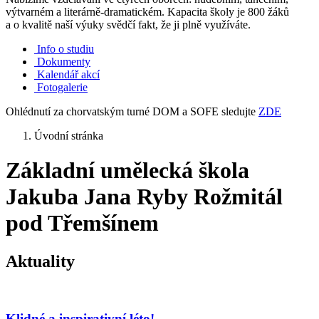
výtvarném a literárně-dramatickém. Kapacita školy je 800 žáků
a o kvalitě naší výuky svědčí fakt, že ji plně využíváte.
Info o studiu
Dokumenty
Kalendář akcí
Fotogalerie
Ohlédnutí za chorvatským turné DOM a SOFE sledujte
ZDE
Úvodní stránka
Základní umělecká škola
Jakuba Jana Ryby Rožmitál
pod Třemšínem
Aktuality
Klidné a inspirativní léto!