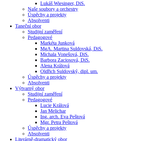
Lukáš Wiesinger, DiS.
Naše soubory a orchestry
Úspěchy a projekty
Absolventi
Taneční obor
Studijní zaměření
Pedagogové
Markéta Junková
MgA. Martina Suldovská, DiS.
Michala Vonešová, DiS.
Barbora Zaciosová, DiS.
Alena Králová
Oldřich Suldovský, dipl. um.
Úspěchy a projekty
Absolventi
Výtvarný obor
Studijní zaměření
Pedagogové
Lucie Králová
Jan Melichar
Ing. arch. Eva Peštová
Mgr. Petra Peštová
Úspěchy a projekty
Absolventi
Literárně-dramatický obor