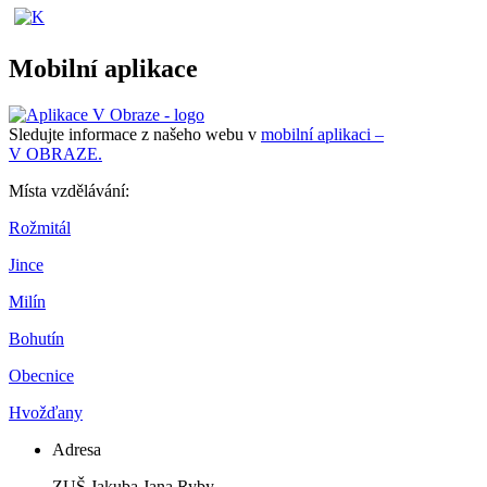
Mobilní aplikace
Sledujte informace z našeho webu v
mobilní aplikaci –
V OBRAZE.
Místa vzdělávání:
Rožmitál
Jince
Milín
Bohutín
Obecnice
Hvožďany
Adresa
ZUŠ Jakuba Jana Ryby