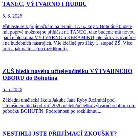
TANEC, VÝTVARNO I HUDBU
5. 6.
2026
Přihlaste se k přijímačkám na termín 17. 6., kdy v Bohutíně budete
mít poprvé možnost se přihlásit na TANEC, také budeme mít novou
paní učitelku na VÝTVARNO a KERAMIKU, ale rádi vás uvidíme
i na hudebních nástrojích. Vše ideálně pro žáky 1. stupně ZŠ. Více
info a jak na to... (po rozkliknutí).
ZUŠ hledá nového učitele/učitelku VÝTVARNÉHO
OBORU do Bohutína
6. 5.
2026
Základní umělecká škola Jakuba Jana Ryby Rožmitál pod
Třemšínem hledá od září 2026 učitele/učitelku výtvarného oboru pro
pobočku BOHUTÍN. Podrobnosti po rozkliknutí...
NESTIHLI JSTE PŘIIJÍMACÍ ZKOUŠKY?