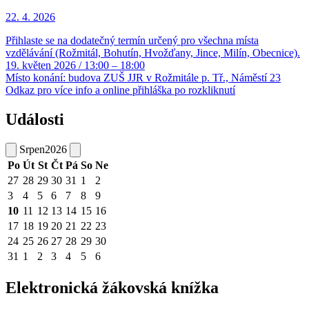
22. 4.
2026
Přihlaste se na dodatečný termín určený pro všechna místa
vzdělávání (Rožmitál, Bohutín, Hvožďany, Jince, Milín, Obecnice).
19. květen 2026 / 13:00 – 18:00
Místo konání: budova ZUŠ JJR v Rožmitále p. Tř., Náměstí 23
Odkaz pro více info a online přihláška po rozkliknutí
Události
Srpen
2026
Po
Út
St
Čt
Pá
So
Ne
27
28
29
30
31
1
2
3
4
5
6
7
8
9
10
11
12
13
14
15
16
17
18
19
20
21
22
23
24
25
26
27
28
29
30
31
1
2
3
4
5
6
Elektronická žákovská knížka