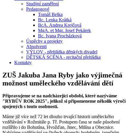
Studijní zaměření
Pedagogové
Tomáš Belka
Bc. Lenka Krátká
BcA. Andrea Krejčová
MgA. et Mgr. Josef Pekárek
Bc. Ivana Procházková
Úspěchy a projekty
Absolventi
VÝLOV - přehlídka dětských divadel
DĚTSKÁ SCÉNA - recitační přehlídka
Kontakty
ZUŠ Jakuba Jana Ryby jako výjimečná
možnost uměleckého vzdělávání dětí
Připravujeme se na nadcházející období, které nazýváme
"RYBŮV ROK 2025", jelikož si připomeneme několik výročí
spojených s touto osobností.
Máme již více než 72 let dlouho trvající historii uměleckého
vzdělávání v Rožmitále p. Tř. Postupem času se naše působení
rozšířilo i do Bohutína, Hvožďan, Jinec, Milína a Obecnice.
Nabízíme vzdělávání ve čtyřech oborech: hudebním, tanečním,