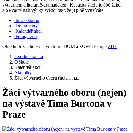
výtvarném a literárně-dramatickém. Kapacita školy je 800 žáků
a o kvalitě naší výuky svědčí fakt, že ji plně využíváte.
Info o studiu
Dokumenty
Kalendář akcí
Fotogalerie
Ohlédnutí za chorvatským turné DOM a SOFE sledujte
ZDE
Úvodní stránka
O škole
Kalendář akcí
Aktuality
Žáci výtvarného oboru (nejen) na...
Žáci výtvarného oboru (nejen)
na výstavě Tima Burtona v
Praze