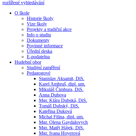
rozšířené vyhledávání
O škole
Historie školy
Vize školy
Projekty a tradiční akce
Info o studiu
Dokumenty
Povinné informace
Úřední deska
E-podatelna
Hudební obor
Studijní zaměření
Pedagogové
Stanislav Aksamit, DiS.
Karel Ambruš, dipl. um.
Mikuláš Čimbura, DiS.
Anna Dubova
Mgr. Klára Dubská, DiS.
Tomáš Dubský, DiS.
Kateřina Duková
Michal Filina, dipl. um.
Mgr. Olena Gaydalovych
Mgr. Matěj Hájek, DiS.
Mgr. Ivana Hoyerová