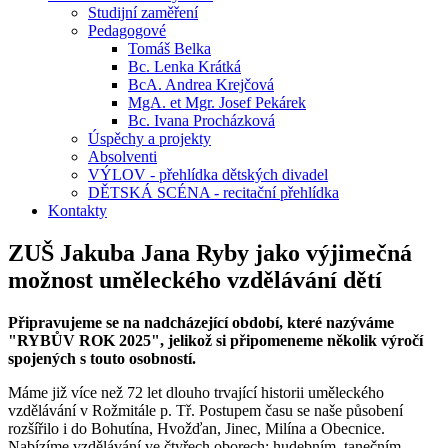
Studijní zaměření
Pedagogové
Tomáš Belka
Bc. Lenka Krátká
BcA. Andrea Krejčová
MgA. et Mgr. Josef Pekárek
Bc. Ivana Procházková
Úspěchy a projekty
Absolventi
VÝLOV - přehlídka dětských divadel
DĚTSKÁ SCÉNA - recitační přehlídka
Kontakty
ZUŠ Jakuba Jana Ryby jako výjimečná
možnost uměleckého vzdělávání dětí
Připravujeme se na nadcházející období, které nazýváme
"RYBŮV ROK 2025", jelikož si připomeneme několik výročí
spojených s touto osobností.
Máme již více než 72 let dlouho trvající historii uměleckého
vzdělávání v Rožmitále p. Tř. Postupem času se naše působení
rozšířilo i do Bohutína, Hvožďan, Jinec, Milína a Obecnice.
Nabízíme vzdělávání ve čtyřech oborech: hudebním, tanečním,