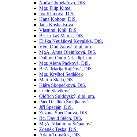
Naďa Chmelařová, DiS.
Mgr. Filip Kimel
Iva Klímová, DiS.
Hana Kohout, DiS.
Jana Kosharisová
Vlastimil Král, DiS.
Bc. Lukáš Marek, DiS.
Eliška Neužilová Kovalská, DiS.
Věra Obdržalová, dipl. um.
MgA. Anna Olejníková, DiS.
Dalibor Ondrušek, dipl. um.
Mgr. Alena Packová, DiS.
BcA. Marija Rajičová, DiS.
Mgr. Kryštof Sedláček
Martin Skala,DiS.
Klára Skopečková, DiS.
Lucie Slavíková
Oldřich Suldovský, dipl. um.
PaedDr. Jitka Šmejkalová
Jiří Špecián, DiS.
Zuzana Špeciánová, DiS.
Bc. David Štěch, DiS.
MgA. Vladimíra Štěpánová
Zdeněk Teska, DiS.
Adam Tomášek, DiS.