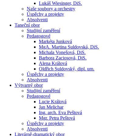
Lukáš Wiesinger, DiS.
Naše soubory a orchestry
Úspěchy a projekty
Absolventi
Taneční obor
Studijní zaměření
Pedagogové
Markéta Junková
MgA. Martina Suldovská, DiS.
Michala Vonešová, DiS.
Barbora Zaciosová, DiS.
Alena Králová
Oldřich Suldovský, dipl. um.
Úspěchy a projekty
Absolventi
Výtvarný obor
Studijní zaměření
Pedagogové
Lucie Králová
Jan Melichar
Ing. arch. Eva Peštová
Mgr. Petra Peštová
Úspěchy a projekty
Absolventi
Literárně-dramatický obor