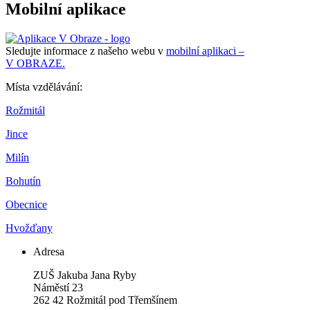
Mobilní aplikace
Sledujte informace z našeho webu v
mobilní aplikaci –
V OBRAZE.
Místa vzdělávání:
Rožmitál
Jince
Milín
Bohutín
Obecnice
Hvožďany
Adresa
ZUŠ Jakuba Jana Ryby
Náměstí 23
262 42 Rožmitál pod Třemšínem