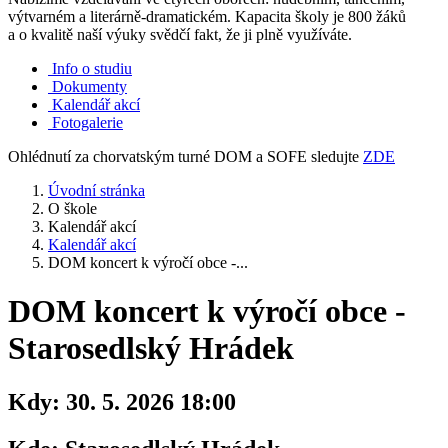
výtvarném a literárně-dramatickém. Kapacita školy je 800 žáků
a o kvalitě naší výuky svědčí fakt, že ji plně využíváte.
Info o studiu
Dokumenty
Kalendář akcí
Fotogalerie
Ohlédnutí za chorvatským turné DOM a SOFE sledujte
ZDE
Úvodní stránka
O škole
Kalendář akcí
Kalendář akcí
DOM koncert k výročí obce -...
DOM koncert k výročí obce -
Starosedlský Hrádek
Kdy:
30. 5. 2026 18:00