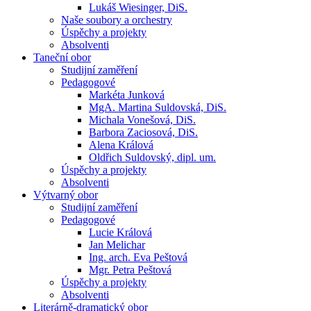
Lukáš Wiesinger, DiS.
Naše soubory a orchestry
Úspěchy a projekty
Absolventi
Taneční obor
Studijní zaměření
Pedagogové
Markéta Junková
MgA. Martina Suldovská, DiS.
Michala Vonešová, DiS.
Barbora Zaciosová, DiS.
Alena Králová
Oldřich Suldovský, dipl. um.
Úspěchy a projekty
Absolventi
Výtvarný obor
Studijní zaměření
Pedagogové
Lucie Králová
Jan Melichar
Ing. arch. Eva Peštová
Mgr. Petra Peštová
Úspěchy a projekty
Absolventi
Literárně-dramatický obor