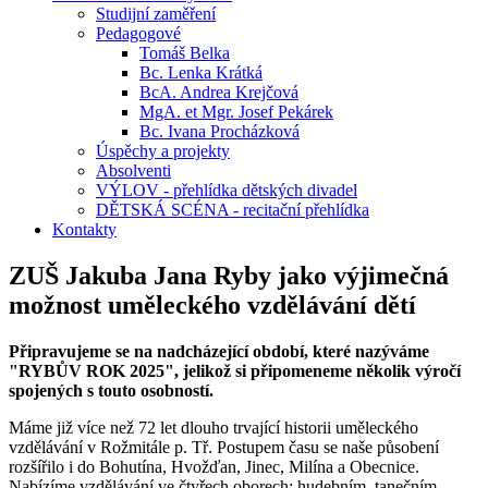
Studijní zaměření
Pedagogové
Tomáš Belka
Bc. Lenka Krátká
BcA. Andrea Krejčová
MgA. et Mgr. Josef Pekárek
Bc. Ivana Procházková
Úspěchy a projekty
Absolventi
VÝLOV - přehlídka dětských divadel
DĚTSKÁ SCÉNA - recitační přehlídka
Kontakty
ZUŠ Jakuba Jana Ryby jako výjimečná
možnost uměleckého vzdělávání dětí
Připravujeme se na nadcházející období, které nazýváme
"RYBŮV ROK 2025", jelikož si připomeneme několik výročí
spojených s touto osobností.
Máme již více než 72 let dlouho trvající historii uměleckého
vzdělávání v Rožmitále p. Tř. Postupem času se naše působení
rozšířilo i do Bohutína, Hvožďan, Jinec, Milína a Obecnice.
Nabízíme vzdělávání ve čtyřech oborech: hudebním, tanečním,