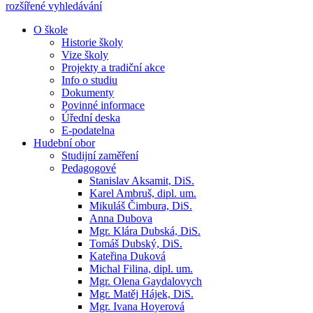
rozšířené vyhledávání
O škole
Historie školy
Vize školy
Projekty a tradiční akce
Info o studiu
Dokumenty
Povinné informace
Úřední deska
E-podatelna
Hudební obor
Studijní zaměření
Pedagogové
Stanislav Aksamit, DiS.
Karel Ambruš, dipl. um.
Mikuláš Čimbura, DiS.
Anna Dubova
Mgr. Klára Dubská, DiS.
Tomáš Dubský, DiS.
Kateřina Duková
Michal Filina, dipl. um.
Mgr. Olena Gaydalovych
Mgr. Matěj Hájek, DiS.
Mgr. Ivana Hoyerová