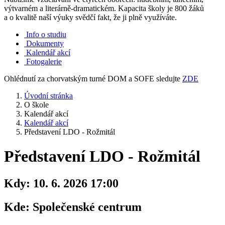
výtvarném a literárně-dramatickém. Kapacita školy je 800 žáků
a o kvalitě naší výuky svědčí fakt, že ji plně využíváte.
Info o studiu
Dokumenty
Kalendář akcí
Fotogalerie
Ohlédnutí za chorvatským turné DOM a SOFE sledujte
ZDE
Úvodní stránka
O škole
Kalendář akcí
Kalendář akcí
Představení LDO - Rožmitál
Představení LDO - Rožmitál
Kdy:
10. 6. 2026 17:00
Kde:
Společenské centrum