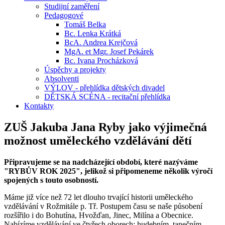
Studijní zaměření
Pedagogové
Tomáš Belka
Bc. Lenka Krátká
BcA. Andrea Krejčová
MgA. et Mgr. Josef Pekárek
Bc. Ivana Procházková
Úspěchy a projekty
Absolventi
VÝLOV - přehlídka dětských divadel
DĚTSKÁ SCÉNA - recitační přehlídka
Kontakty
ZUŠ Jakuba Jana Ryby jako výjimečná
možnost uměleckého vzdělávání dětí
Připravujeme se na nadcházející období, které nazýváme
"RYBŮV ROK 2025", jelikož si připomeneme několik výročí
spojených s touto osobností.
Máme již více než 72 let dlouho trvající historii uměleckého
vzdělávání v Rožmitále p. Tř. Postupem času se naše působení
rozšířilo i do Bohutína, Hvožďan, Jinec, Milína a Obecnice.
Nabízíme vzdělávání ve čtyřech oborech: hudebním, tanečním,