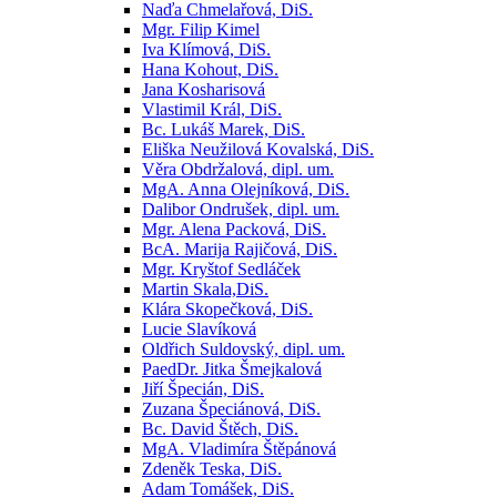
Naďa Chmelařová, DiS.
Mgr. Filip Kimel
Iva Klímová, DiS.
Hana Kohout, DiS.
Jana Kosharisová
Vlastimil Král, DiS.
Bc. Lukáš Marek, DiS.
Eliška Neužilová Kovalská, DiS.
Věra Obdržalová, dipl. um.
MgA. Anna Olejníková, DiS.
Dalibor Ondrušek, dipl. um.
Mgr. Alena Packová, DiS.
BcA. Marija Rajičová, DiS.
Mgr. Kryštof Sedláček
Martin Skala,DiS.
Klára Skopečková, DiS.
Lucie Slavíková
Oldřich Suldovský, dipl. um.
PaedDr. Jitka Šmejkalová
Jiří Špecián, DiS.
Zuzana Špeciánová, DiS.
Bc. David Štěch, DiS.
MgA. Vladimíra Štěpánová
Zdeněk Teska, DiS.
Adam Tomášek, DiS.