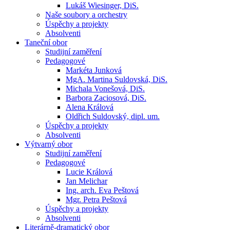
Lukáš Wiesinger, DiS.
Naše soubory a orchestry
Úspěchy a projekty
Absolventi
Taneční obor
Studijní zaměření
Pedagogové
Markéta Junková
MgA. Martina Suldovská, DiS.
Michala Vonešová, DiS.
Barbora Zaciosová, DiS.
Alena Králová
Oldřich Suldovský, dipl. um.
Úspěchy a projekty
Absolventi
Výtvarný obor
Studijní zaměření
Pedagogové
Lucie Králová
Jan Melichar
Ing. arch. Eva Peštová
Mgr. Petra Peštová
Úspěchy a projekty
Absolventi
Literárně-dramatický obor