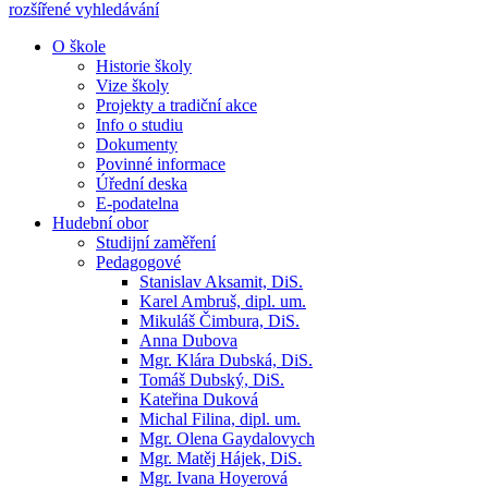
rozšířené vyhledávání
O škole
Historie školy
Vize školy
Projekty a tradiční akce
Info o studiu
Dokumenty
Povinné informace
Úřední deska
E-podatelna
Hudební obor
Studijní zaměření
Pedagogové
Stanislav Aksamit, DiS.
Karel Ambruš, dipl. um.
Mikuláš Čimbura, DiS.
Anna Dubova
Mgr. Klára Dubská, DiS.
Tomáš Dubský, DiS.
Kateřina Duková
Michal Filina, dipl. um.
Mgr. Olena Gaydalovych
Mgr. Matěj Hájek, DiS.
Mgr. Ivana Hoyerová