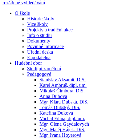
rozšířené vyhledávání
O škole
Historie školy
Vize školy
Projekty a tradiční akce
Info o studiu
Dokumenty
Povinné informace
Úřední deska
E-podatelna
Hudební obor
Studijní zaměření
Pedagogové
Stanislav Aksamit, DiS.
Karel Ambruš, dipl. um.
Mikuláš Čimbura, DiS.
Anna Dubova
Mgr. Klára Dubská, DiS.
Tomáš Dubský, DiS.
Kateřina Duková
Michal Filina, dipl. um.
Mgr. Olena Gaydalovych
Mgr. Matěj Hájek, DiS.
Mgr. Ivana Hoyerová