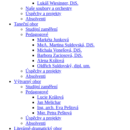
Lukáš Wiesinger, DiS.
Naše soubory a orchestry
Úspěchy a projekty
Absolventi
Taneční obor
Studijní zaměření
Pedagogové
Markéta Junková
MgA. Martina Suldovská, DiS.
Michala Vonešová, DiS.
Barbora Zaciosová, DiS.
Alena Králová
Oldřich Suldovský, dipl. um.
Úspěchy a projekty
Absolventi
Výtvarný obor
Studijní zaměření
Pedagogové
Lucie Králová
Jan Melichar
Ing. arch. Eva Peštová
Mgr. Petra Peštová
Úspěchy a projekty
Absolventi
Literárně-dramatický obor