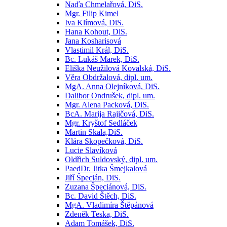
Naďa Chmelařová, DiS.
Mgr. Filip Kimel
Iva Klímová, DiS.
Hana Kohout, DiS.
Jana Kosharisová
Vlastimil Král, DiS.
Bc. Lukáš Marek, DiS.
Eliška Neužilová Kovalská, DiS.
Věra Obdržalová, dipl. um.
MgA. Anna Olejníková, DiS.
Dalibor Ondrušek, dipl. um.
Mgr. Alena Packová, DiS.
BcA. Marija Rajičová, DiS.
Mgr. Kryštof Sedláček
Martin Skala,DiS.
Klára Skopečková, DiS.
Lucie Slavíková
Oldřich Suldovský, dipl. um.
PaedDr. Jitka Šmejkalová
Jiří Špecián, DiS.
Zuzana Špeciánová, DiS.
Bc. David Štěch, DiS.
MgA. Vladimíra Štěpánová
Zdeněk Teska, DiS.
Adam Tomášek, DiS.