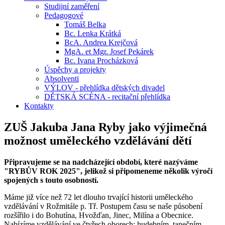
Studijní zaměření
Pedagogové
Tomáš Belka
Bc. Lenka Krátká
BcA. Andrea Krejčová
MgA. et Mgr. Josef Pekárek
Bc. Ivana Procházková
Úspěchy a projekty
Absolventi
VÝLOV - přehlídka dětských divadel
DĚTSKÁ SCÉNA - recitační přehlídka
Kontakty
ZUŠ Jakuba Jana Ryby jako výjimečná
možnost uměleckého vzdělávání dětí
Připravujeme se na nadcházející období, které nazýváme
"RYBŮV ROK 2025", jelikož si připomeneme několik výročí
spojených s touto osobností.
Máme již více než 72 let dlouho trvající historii uměleckého
vzdělávání v Rožmitále p. Tř. Postupem času se naše působení
rozšířilo i do Bohutína, Hvožďan, Jinec, Milína a Obecnice.
Nabízíme vzdělávání ve čtyřech oborech: hudebním, tanečním,