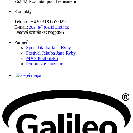
262 42 Rožmitál pod Třemšínem
Kontakty
Telefon: +420 318 665 029
E-mail:
zusjjr@rozmitalptr.cz
Datová schránka: rxqpd96
Partneři
Spol. Jakuba Jana Ryby
Festival Jakuba Jana Ryby
MAS Podbrdsko
Podbrdské muzeum