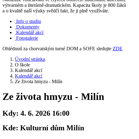
výtvarném a literárně-dramatickém. Kapacita školy je 800 žáků
a o kvalitě naší výuky svědčí fakt, že ji plně využíváte.
Info o studiu
Dokumenty
Kalendář akcí
Fotogalerie
Ohlédnutí za chorvatským turné DOM a SOFE sledujte
ZDE
Úvodní stránka
O škole
Kalendář akcí
Kalendář akcí
Ze života hmyzu - Milín
Ze života hmyzu - Milín
Kdy:
4. 6. 2026 16:00
Kde:
Kulturní dům Milín