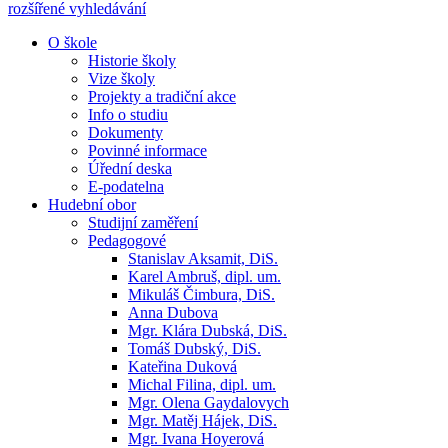
rozšířené vyhledávání
O škole
Historie školy
Vize školy
Projekty a tradiční akce
Info o studiu
Dokumenty
Povinné informace
Úřední deska
E-podatelna
Hudební obor
Studijní zaměření
Pedagogové
Stanislav Aksamit, DiS.
Karel Ambruš, dipl. um.
Mikuláš Čimbura, DiS.
Anna Dubova
Mgr. Klára Dubská, DiS.
Tomáš Dubský, DiS.
Kateřina Duková
Michal Filina, dipl. um.
Mgr. Olena Gaydalovych
Mgr. Matěj Hájek, DiS.
Mgr. Ivana Hoyerová