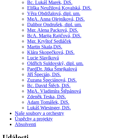
Bc. Lukáš Marek, DiS.
Eliška Neužilová Kovalská, DiS.
Věra Obdržalová, dipl. um.
MgA. Anna Olejníková, DiS.
Dalibor Ondrušek, dipl. um.
Mgr. Alena Packová, DiS.
BcA. Marija Rajičová, DiS.
Mgr. Kryštof Sedláček
Martin Skala,DiS.
Klára Skopečková, DiS.
Lucie Slavíková
Oldřich Suldovský, dipl. um.
PaedDr. Jitka Šmejkalová
Jiří Špecián, DiS.
Zuzana Špeciánová, DiS.
Bc. David Štěch, DiS.
MgA. Vladimíra Štěpánová
Zdeněk Teska, DiS.
Adam Tomášek, DiS.
Lukáš Wiesinger, DiS.
Naše soubory a orchestry
Úspěchy a projekty
Absolventi
Události