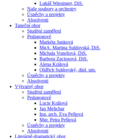
Lukáš Wiesinger, DiS.
Naše soubory a orchestry
Úspěchy a projekty
Absolventi
Taneční obor
Studijní zaměření
Pedagogové
Markéta Junková
MgA. Martina Suldovská, DiS.
Michala Vonešová, DiS.
Barbora Zaciosová, DiS.
Alena Králová
Oldřich Suldovský, dipl. um.
Úspěchy a projekty
Absolventi
Výtvarný obor
Studijní zaměření
Pedagogové
Lucie Králová
Jan Melichar
Ing. arch. Eva Peštová
Mgr. Petra Peštová
Úspěchy a projekty
Absolventi
Literárně-dramatický obor