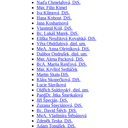
Naďa Chmelařová, DiS.
Mgr. Filip Kimel
Iva Klímová, DiS.
Hana Kohout, DiS.
Jana Kosharisová
Vlastimil Král, DiS.
Bc. Lukáš Marek, DiS.
Eliška Neužilová Kovalská, DiS.
Věra Obdržalová, dipl. um.
MgA. Anna Olejníková, DiS.
Dalibor Ondrušek, dipl. um.
Mgr. Alena Packová, DiS.
BcA. Marija Rajičová, DiS.
Mgr. Kryštof Sedláček
Martin Skala,DiS.
Klára Skopečková, DiS.
Lucie Slavíková
Oldřich Suldovský, dipl. um.
PaedDr. Jitka Šmejkalová
Jiří Špecián, DiS.
Zuzana Špeciánová, DiS.
Bc. David Štěch, DiS.
MgA. Vladimíra Štěpánová
Zdeněk Teska, DiS.
Adam Tomášek, DiS.