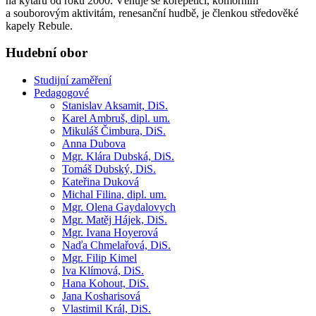
na kytaru od roku 2000. Věnuje se korepetici, komorním
a souborovým aktivitám, renesanční hudbě, je členkou středověké
kapely Rebule.
Hudební obor
Studijní zaměření
Pedagogové
Stanislav Aksamit, DiS.
Karel Ambruš, dipl. um.
Mikuláš Čimbura, DiS.
Anna Dubova
Mgr. Klára Dubská, DiS.
Tomáš Dubský, DiS.
Kateřina Duková
Michal Filina, dipl. um.
Mgr. Olena Gaydalovych
Mgr. Matěj Hájek, DiS.
Mgr. Ivana Hoyerová
Naďa Chmelařová, DiS.
Mgr. Filip Kimel
Iva Klímová, DiS.
Hana Kohout, DiS.
Jana Kosharisová
Vlastimil Král, DiS.