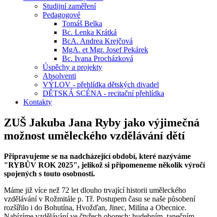
Studijní zaměření
Pedagogové
Tomáš Belka
Bc. Lenka Krátká
BcA. Andrea Krejčová
MgA. et Mgr. Josef Pekárek
Bc. Ivana Procházková
Úspěchy a projekty
Absolventi
VÝLOV - přehlídka dětských divadel
DĚTSKÁ SCÉNA - recitační přehlídka
Kontakty
ZUŠ Jakuba Jana Ryby jako výjimečná
možnost uměleckého vzdělávání dětí
Připravujeme se na nadcházející období, které nazýváme
"RYBŮV ROK 2025", jelikož si připomeneme několik výročí
spojených s touto osobností.
Máme již více než 72 let dlouho trvající historii uměleckého
vzdělávání v Rožmitále p. Tř. Postupem času se naše působení
rozšířilo i do Bohutína, Hvožďan, Jinec, Milína a Obecnice.
Nabízíme vzdělávání ve čtyřech oborech: hudebním, tanečním,