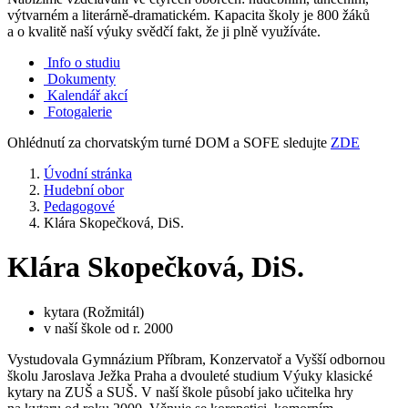
výtvarném a literárně-dramatickém. Kapacita školy je 800 žáků
a o kvalitě naší výuky svědčí fakt, že ji plně využíváte.
Info o studiu
Dokumenty
Kalendář akcí
Fotogalerie
Ohlédnutí za chorvatským turné DOM a SOFE sledujte
ZDE
Úvodní stránka
Hudební obor
Pedagogové
Klára Skopečková, DiS.
Klára Skopečková, DiS.
kytara (Rožmitál)
v naší škole od r. 2000
Vystudovala Gymnázium Příbram, Konzervatoř a Vyšší odbornou
školu Jaroslava Ježka Praha a dvouleté studium Výuky klasické
kytary na ZUŠ a SUŠ. V naší škole působí jako učitelka hry