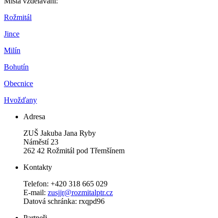
Místa vzdělávání:
Rožmitál
Jince
Milín
Bohutín
Obecnice
Hvožďany
Adresa
ZUŠ Jakuba Jana Ryby
Náměstí 23
262 42 Rožmitál pod Třemšínem
Kontakty
Telefon: +420 318 665 029
E-mail:
zusjjr@rozmitalptr.cz
Datová schránka: rxqpd96
Partneři