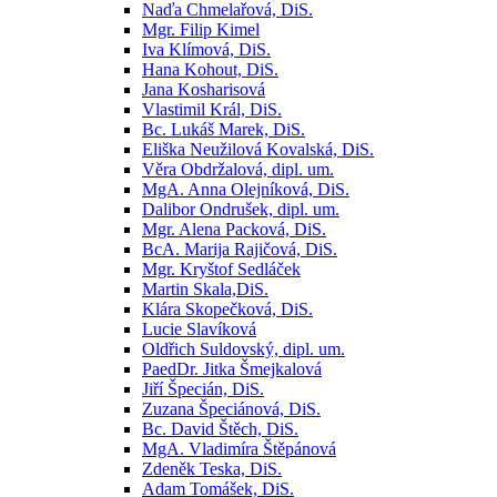
Naďa Chmelařová, DiS.
Mgr. Filip Kimel
Iva Klímová, DiS.
Hana Kohout, DiS.
Jana Kosharisová
Vlastimil Král, DiS.
Bc. Lukáš Marek, DiS.
Eliška Neužilová Kovalská, DiS.
Věra Obdržalová, dipl. um.
MgA. Anna Olejníková, DiS.
Dalibor Ondrušek, dipl. um.
Mgr. Alena Packová, DiS.
BcA. Marija Rajičová, DiS.
Mgr. Kryštof Sedláček
Martin Skala,DiS.
Klára Skopečková, DiS.
Lucie Slavíková
Oldřich Suldovský, dipl. um.
PaedDr. Jitka Šmejkalová
Jiří Špecián, DiS.
Zuzana Špeciánová, DiS.
Bc. David Štěch, DiS.
MgA. Vladimíra Štěpánová
Zdeněk Teska, DiS.
Adam Tomášek, DiS.