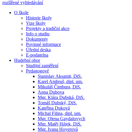
rozšířené vyhledávání
O škole
Historie školy
Vize školy
Projekty a tradiční akce
Info o studiu
Dokumenty
Povinné informace
Úřední deska
E-podatelna
Hudební obor
Studijní zaměření
Pedagogové
Stanislav Aksamit, DiS.
Karel Ambruš, dipl. um.
Mikuláš Čimbura, DiS.
Anna Dubova
Mgr. Klára Dubská, DiS.
Tomáš Dubský, DiS.
Kateřina Duková
Michal Filina, dipl. um.
Mgr. Olena Gaydalovych
Mgr. Matěj Hájek, DiS.
Mgr. Ivana Hoyerová