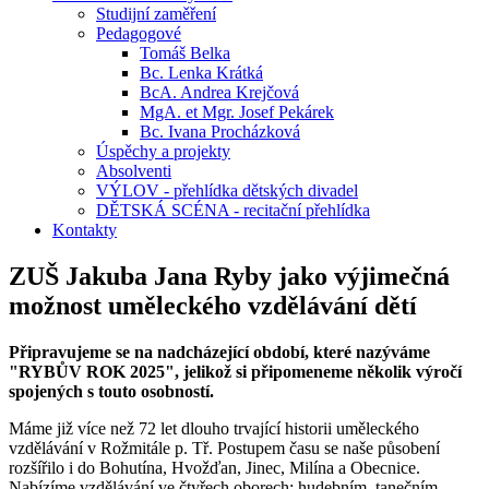
Studijní zaměření
Pedagogové
Tomáš Belka
Bc. Lenka Krátká
BcA. Andrea Krejčová
MgA. et Mgr. Josef Pekárek
Bc. Ivana Procházková
Úspěchy a projekty
Absolventi
VÝLOV - přehlídka dětských divadel
DĚTSKÁ SCÉNA - recitační přehlídka
Kontakty
ZUŠ Jakuba Jana Ryby jako výjimečná
možnost uměleckého vzdělávání dětí
Připravujeme se na nadcházející období, které nazýváme
"RYBŮV ROK 2025", jelikož si připomeneme několik výročí
spojených s touto osobností.
Máme již více než 72 let dlouho trvající historii uměleckého
vzdělávání v Rožmitále p. Tř. Postupem času se naše působení
rozšířilo i do Bohutína, Hvožďan, Jinec, Milína a Obecnice.
Nabízíme vzdělávání ve čtyřech oborech: hudebním, tanečním,