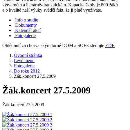
výtvarném a literárně-dramatickém. Kapacita školy je 800 žáků
a o kvalitě naší výuky svědčí fakt, že ji plně využíváte.
Info o studiu
Dokumenty
Kalendář akcí
Fotogalerie
Ohlédnutí za chorvatským turné DOM a SOFE sledujte
ZDE
Úvodní stránka
Levé menu
Fotogalerie
Do roku 2012
Žák.koncert 27.5.2009
Žák.koncert 27.5.2009
Žák.koncert 27.5.2009