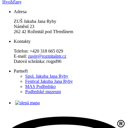
Hvožďany
Adresa
ZUŠ Jakuba Jana Ryby
Náměstí 23
262 42 Rožmitál pod Třemšínem
Kontakty
Telefon: +420 318 665 029
E-mail:
zusjjr@rozmitalptr.cz
Datová schránka: rxqpd96
Partneři
Spol. Jakuba Jana Ryby
Festival Jakuba Jana Ryby
MAS Podbrdsko
Podbrdské muzeum