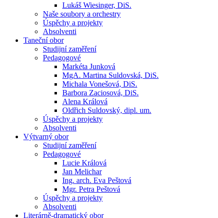
Lukáš Wiesinger, DiS.
Naše soubory a orchestry
Úspěchy a projekty
Absolventi
Taneční obor
Studijní zaměření
Pedagogové
Markéta Junková
MgA. Martina Suldovská, DiS.
Michala Vonešová, DiS.
Barbora Zaciosová, DiS.
Alena Králová
Oldřich Suldovský, dipl. um.
Úspěchy a projekty
Absolventi
Výtvarný obor
Studijní zaměření
Pedagogové
Lucie Králová
Jan Melichar
Ing. arch. Eva Peštová
Mgr. Petra Peštová
Úspěchy a projekty
Absolventi
Literárně-dramatický obor