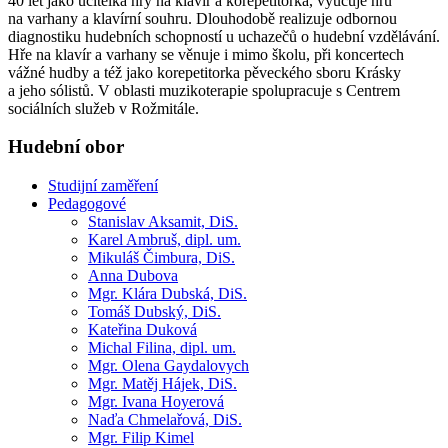
40 let jako učitelka hry na klavír a korepetitorka, vyučuje hru
na varhany a klavírní souhru. Dlouhodobě realizuje odbornou
diagnostiku hudebních schopností u uchazečů o hudební vzdělávání.
Hře na klavír a varhany se věnuje i mimo školu, při koncertech
vážné hudby a též jako korepetitorka pěveckého sboru Krásky
a jeho sólistů. V oblasti muzikoterapie spolupracuje s Centrem
sociálních služeb v Rožmitále.
Hudební obor
Studijní zaměření
Pedagogové
Stanislav Aksamit, DiS.
Karel Ambruš, dipl. um.
Mikuláš Čimbura, DiS.
Anna Dubova
Mgr. Klára Dubská, DiS.
Tomáš Dubský, DiS.
Kateřina Duková
Michal Filina, dipl. um.
Mgr. Olena Gaydalovych
Mgr. Matěj Hájek, DiS.
Mgr. Ivana Hoyerová
Naďa Chmelařová, DiS.
Mgr. Filip Kimel