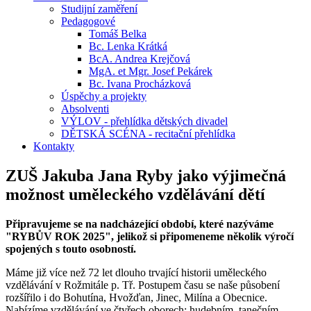
Studijní zaměření
Pedagogové
Tomáš Belka
Bc. Lenka Krátká
BcA. Andrea Krejčová
MgA. et Mgr. Josef Pekárek
Bc. Ivana Procházková
Úspěchy a projekty
Absolventi
VÝLOV - přehlídka dětských divadel
DĚTSKÁ SCÉNA - recitační přehlídka
Kontakty
ZUŠ Jakuba Jana Ryby jako výjimečná
možnost uměleckého vzdělávání dětí
Připravujeme se na nadcházející období, které nazýváme
"RYBŮV ROK 2025", jelikož si připomeneme několik výročí
spojených s touto osobností.
Máme již více než 72 let dlouho trvající historii uměleckého
vzdělávání v Rožmitále p. Tř. Postupem času se naše působení
rozšířilo i do Bohutína, Hvožďan, Jinec, Milína a Obecnice.
Nabízíme vzdělávání ve čtyřech oborech: hudebním, tanečním,