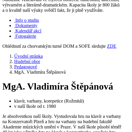
výtvarném a literárně-dramatickém. Kapacita školy je 800 žáků
a o kvalitě naší výuky svědčí fakt, že ji plně využíváte.
Info o studiu
Dokumenty
Kalendář akcí
Fotogalerie
Ohlédnutí za chorvatským turné DOM a SOFE sledujte
ZDE
Úvodní stránka
Hudební obor
Pedagogové
MgA. Vladimíra Štěpánová
MgA. Vladimíra Štěpánová
klavír, varhany, korepetice (Rožmitál)
v naší škole od r. 1980
Je absolventkou naší školy. Vystudovala hru na klavír a varhany
na Konzervatoři Plzeň a hru na varhany na hudební fakultě
Akademie múzických umění v Praze. V naší škole působí téměř