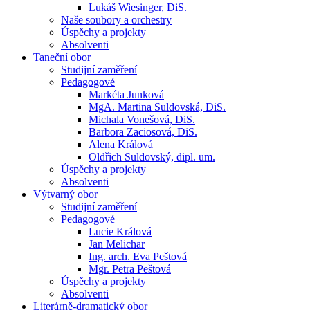
Lukáš Wiesinger, DiS.
Naše soubory a orchestry
Úspěchy a projekty
Absolventi
Taneční obor
Studijní zaměření
Pedagogové
Markéta Junková
MgA. Martina Suldovská, DiS.
Michala Vonešová, DiS.
Barbora Zaciosová, DiS.
Alena Králová
Oldřich Suldovský, dipl. um.
Úspěchy a projekty
Absolventi
Výtvarný obor
Studijní zaměření
Pedagogové
Lucie Králová
Jan Melichar
Ing. arch. Eva Peštová
Mgr. Petra Peštová
Úspěchy a projekty
Absolventi
Literárně-dramatický obor