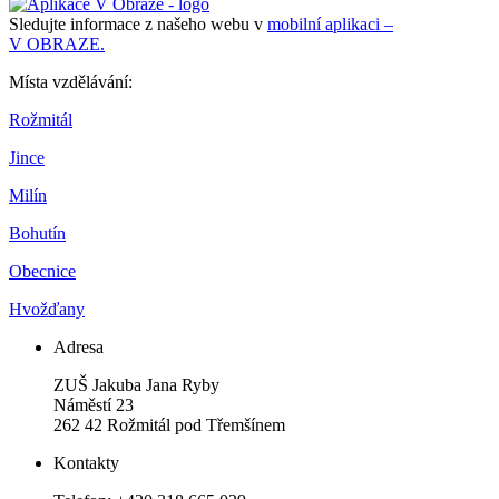
Sledujte informace z našeho webu v
mobilní aplikaci –
V OBRAZE.
Místa vzdělávání:
Rožmitál
Jince
Milín
Bohutín
Obecnice
Hvožďany
Adresa
ZUŠ Jakuba Jana Ryby
Náměstí 23
262 42 Rožmitál pod Třemšínem
Kontakty