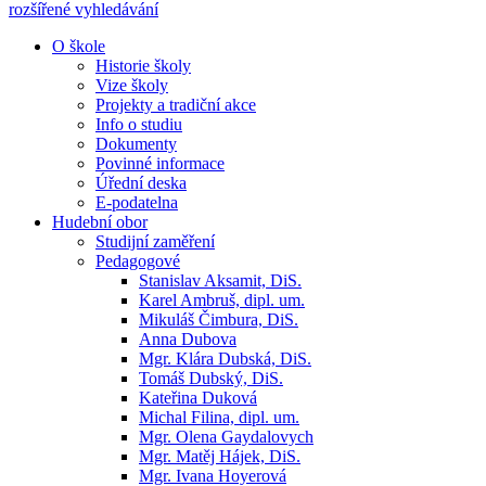
rozšířené vyhledávání
O škole
Historie školy
Vize školy
Projekty a tradiční akce
Info o studiu
Dokumenty
Povinné informace
Úřední deska
E-podatelna
Hudební obor
Studijní zaměření
Pedagogové
Stanislav Aksamit, DiS.
Karel Ambruš, dipl. um.
Mikuláš Čimbura, DiS.
Anna Dubova
Mgr. Klára Dubská, DiS.
Tomáš Dubský, DiS.
Kateřina Duková
Michal Filina, dipl. um.
Mgr. Olena Gaydalovych
Mgr. Matěj Hájek, DiS.
Mgr. Ivana Hoyerová