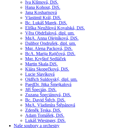
Iva Klímová, DiS.
Hana Kohout, DiS.
Jana Kosharisová
Vlastimil Král, DiS.
Bc. Lukáš Marek, DiS.
Eliška Neužilová Kovalská, DiS.
Věra Obdržalová, dipl. um.
MgA. Anna Olejníková, DiS.
Dalibor Ondrušek, dipl. um.
Mgr. Alena Packová, DiS.
BcA. Marija Rajičová, DiS.
Mgr. Kryštof Sedláček
Martin Skala,DiS.
Klára Skopečková, DiS.
Lucie Slavíková
Oldřich Suldovský, dipl. um.
PaedDr. Jitka Šmejkalová
Jiří Špecián, DiS.
Zuzana Špeciánová, DiS.
Bc. David Štěch, DiS.
MgA. Vladimíra Štěpánová
Zdeněk Teska, DiS.
Adam Tomášek, DiS.
Lukáš Wiesinger, DiS.
Naše soubory a orchestry