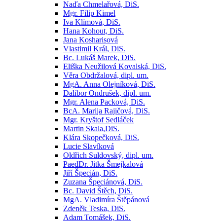
Naďa Chmelařová, DiS.
Mgr. Filip Kimel
Iva Klímová, DiS.
Hana Kohout, DiS.
Jana Kosharisová
Vlastimil Král, DiS.
Bc. Lukáš Marek, DiS.
Eliška Neužilová Kovalská, DiS.
Věra Obdržalová, dipl. um.
MgA. Anna Olejníková, DiS.
Dalibor Ondrušek, dipl. um.
Mgr. Alena Packová, DiS.
BcA. Marija Rajičová, DiS.
Mgr. Kryštof Sedláček
Martin Skala,DiS.
Klára Skopečková, DiS.
Lucie Slavíková
Oldřich Suldovský, dipl. um.
PaedDr. Jitka Šmejkalová
Jiří Špecián, DiS.
Zuzana Špeciánová, DiS.
Bc. David Štěch, DiS.
MgA. Vladimíra Štěpánová
Zdeněk Teska, DiS.
Adam Tomášek, DiS.