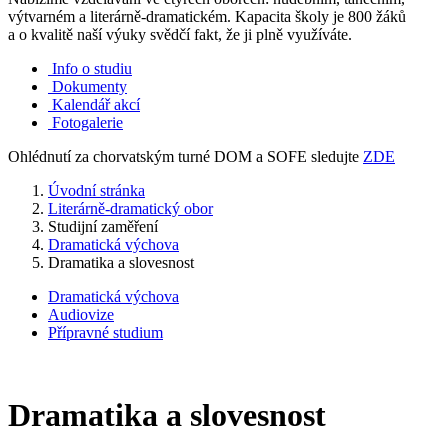
výtvarném a literárně-dramatickém. Kapacita školy je 800 žáků
a o kvalitě naší výuky svědčí fakt, že ji plně využíváte.
Info o studiu
Dokumenty
Kalendář akcí
Fotogalerie
Ohlédnutí za chorvatským turné DOM a SOFE sledujte
ZDE
Úvodní stránka
Literárně-dramatický obor
Studijní zaměření
Dramatická výchova
Dramatika a slovesnost
Dramatická výchova
Audiovize
Přípravné studium
Dramatika a slovesnost