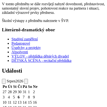
V tomto předmětu se dále rozvíjejí nabyté dovednosti, představivost,
samostatný slovní projev, pohotovost reakce na partnera i situaci,
základní výrazové prvky přednesu.
Školní výstupy z předmětu naleznete v ŠVP.
Literárně-dramatický obor
Studijní zaměření
Pedagogové
Úspěchy a projekty
Absolventi
VÝLOV - přehlídka dětských divadel
DĚTSKÁ SCÉNA - recitační přehlídka
Události
Srpen
2026
Po
Út
St
Čt
Pá
So
Ne
27
28
29
30
31
1
2
3
4
5
6
7
8
9
10
11
12
13
14
15
16