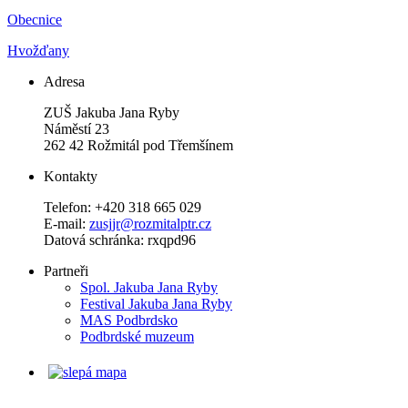
Obecnice
Hvožďany
Adresa
ZUŠ Jakuba Jana Ryby
Náměstí 23
262 42 Rožmitál pod Třemšínem
Kontakty
Telefon: +420 318 665 029
E-mail:
zusjjr@rozmitalptr.cz
Datová schránka: rxqpd96
Partneři
Spol. Jakuba Jana Ryby
Festival Jakuba Jana Ryby
MAS Podbrdsko
Podbrdské muzeum