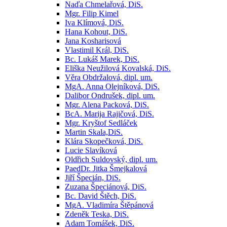
Naďa Chmelařová, DiS.
Mgr. Filip Kimel
Iva Klímová, DiS.
Hana Kohout, DiS.
Jana Kosharisová
Vlastimil Král, DiS.
Bc. Lukáš Marek, DiS.
Eliška Neužilová Kovalská, DiS.
Věra Obdržalová, dipl. um.
MgA. Anna Olejníková, DiS.
Dalibor Ondrušek, dipl. um.
Mgr. Alena Packová, DiS.
BcA. Marija Rajičová, DiS.
Mgr. Kryštof Sedláček
Martin Skala,DiS.
Klára Skopečková, DiS.
Lucie Slavíková
Oldřich Suldovský, dipl. um.
PaedDr. Jitka Šmejkalová
Jiří Špecián, DiS.
Zuzana Špeciánová, DiS.
Bc. David Štěch, DiS.
MgA. Vladimíra Štěpánová
Zdeněk Teska, DiS.
Adam Tomášek, DiS.