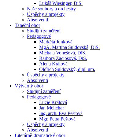
Lukáš Wiesinger, DiS.
Naše soubory a orchestry
Úspěchy a projekty
Absolventi
Taneční obor
Studijní zaměření
Pedagogové
Markéta Junková
MgA. Martina Suldovská, DiS.
Michala Vonešová, DiS.
Barbora Zaciosová, DiS.
Alena Králová
Oldřich Suldovský, dipl. um.
Úspěchy a projekty
Absolventi
Výtvarný obor
Studijní zaměření
Pedagogové
Lucie Králová
Jan Melichar
Ing. arch. Eva Peštová
Mgr. Petra Peštová
Úspěchy a projekty
Absolventi
Literárně-dramatický obor