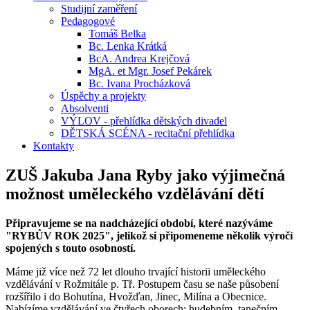
Studijní zaměření
Pedagogové
Tomáš Belka
Bc. Lenka Krátká
BcA. Andrea Krejčová
MgA. et Mgr. Josef Pekárek
Bc. Ivana Procházková
Úspěchy a projekty
Absolventi
VÝLOV - přehlídka dětských divadel
DĚTSKÁ SCÉNA - recitační přehlídka
Kontakty
ZUŠ Jakuba Jana Ryby jako výjimečná
možnost uměleckého vzdělávání dětí
Připravujeme se na nadcházející období, které nazýváme
"RYBŮV ROK 2025", jelikož si připomeneme několik výročí
spojených s touto osobností.
Máme již více než 72 let dlouho trvající historii uměleckého
vzdělávání v Rožmitále p. Tř. Postupem času se naše působení
rozšířilo i do Bohutína, Hvožďan, Jinec, Milína a Obecnice.
Nabízíme vzdělávání ve čtyřech oborech: hudebním, tanečním,