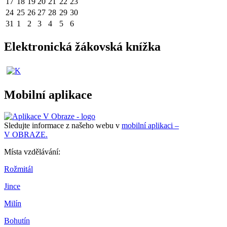
17
18
19
20
21
22
23
24
25
26
27
28
29
30
31
1
2
3
4
5
6
Elektronická žákovská knížka
Mobilní aplikace
Sledujte informace z našeho webu v
mobilní aplikaci –
V OBRAZE.
Místa vzdělávání:
Rožmitál
Jince
Milín
Bohutín