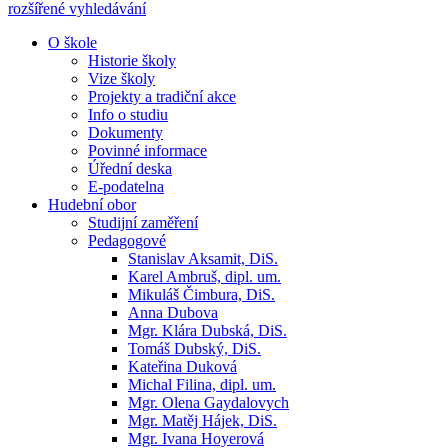
rozšířené vyhledávání
O škole
Historie školy
Vize školy
Projekty a tradiční akce
Info o studiu
Dokumenty
Povinné informace
Úřední deska
E-podatelna
Hudební obor
Studijní zaměření
Pedagogové
Stanislav Aksamit, DiS.
Karel Ambruš, dipl. um.
Mikuláš Čimbura, DiS.
Anna Dubova
Mgr. Klára Dubská, DiS.
Tomáš Dubský, DiS.
Kateřina Duková
Michal Filina, dipl. um.
Mgr. Olena Gaydalovych
Mgr. Matěj Hájek, DiS.
Mgr. Ivana Hoyerová