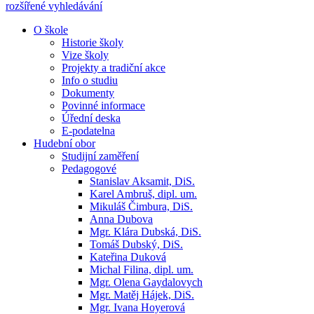
rozšířené vyhledávání
O škole
Historie školy
Vize školy
Projekty a tradiční akce
Info o studiu
Dokumenty
Povinné informace
Úřední deska
E-podatelna
Hudební obor
Studijní zaměření
Pedagogové
Stanislav Aksamit, DiS.
Karel Ambruš, dipl. um.
Mikuláš Čimbura, DiS.
Anna Dubova
Mgr. Klára Dubská, DiS.
Tomáš Dubský, DiS.
Kateřina Duková
Michal Filina, dipl. um.
Mgr. Olena Gaydalovych
Mgr. Matěj Hájek, DiS.
Mgr. Ivana Hoyerová