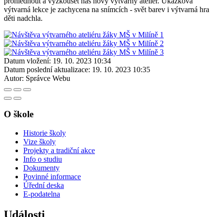
prohlédnout a vyzkoušet náš nový výtvarný ateliér. Ukázková
výtvarná lekce je zachycena na snímcích - svět barev i výtvarná hra
děti nadchla.
Datum vložení:
19. 10. 2023 10:34
Datum poslední aktualizace:
19. 10. 2023 10:35
Autor:
Správce Webu
O škole
Historie školy
Vize školy
Projekty a tradiční akce
Info o studiu
Dokumenty
Povinné informace
Úřední deska
E-podatelna
Události