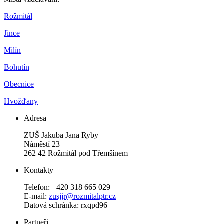
Rožmitál
Jince
Milín
Bohutín
Obecnice
Hvožďany
Adresa
ZUŠ Jakuba Jana Ryby
Náměstí 23
262 42 Rožmitál pod Třemšínem
Kontakty
Telefon: +420 318 665 029
E-mail:
zusjjr@rozmitalptr.cz
Datová schránka: rxqpd96
Partneři