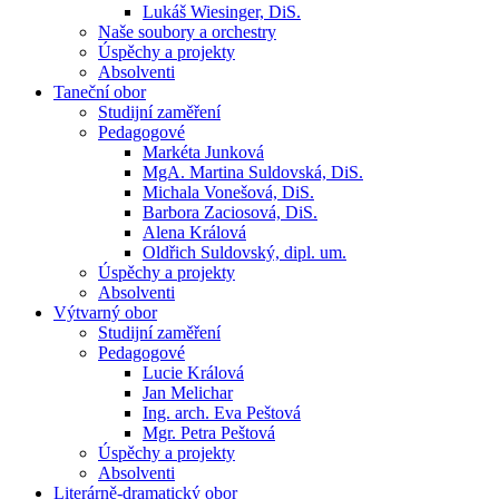
Lukáš Wiesinger, DiS.
Naše soubory a orchestry
Úspěchy a projekty
Absolventi
Taneční obor
Studijní zaměření
Pedagogové
Markéta Junková
MgA. Martina Suldovská, DiS.
Michala Vonešová, DiS.
Barbora Zaciosová, DiS.
Alena Králová
Oldřich Suldovský, dipl. um.
Úspěchy a projekty
Absolventi
Výtvarný obor
Studijní zaměření
Pedagogové
Lucie Králová
Jan Melichar
Ing. arch. Eva Peštová
Mgr. Petra Peštová
Úspěchy a projekty
Absolventi
Literárně-dramatický obor