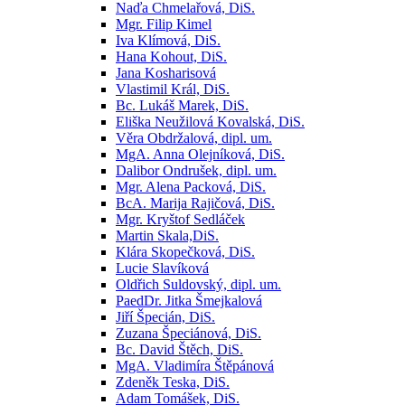
Naďa Chmelařová, DiS.
Mgr. Filip Kimel
Iva Klímová, DiS.
Hana Kohout, DiS.
Jana Kosharisová
Vlastimil Král, DiS.
Bc. Lukáš Marek, DiS.
Eliška Neužilová Kovalská, DiS.
Věra Obdržalová, dipl. um.
MgA. Anna Olejníková, DiS.
Dalibor Ondrušek, dipl. um.
Mgr. Alena Packová, DiS.
BcA. Marija Rajičová, DiS.
Mgr. Kryštof Sedláček
Martin Skala,DiS.
Klára Skopečková, DiS.
Lucie Slavíková
Oldřich Suldovský, dipl. um.
PaedDr. Jitka Šmejkalová
Jiří Špecián, DiS.
Zuzana Špeciánová, DiS.
Bc. David Štěch, DiS.
MgA. Vladimíra Štěpánová
Zdeněk Teska, DiS.
Adam Tomášek, DiS.