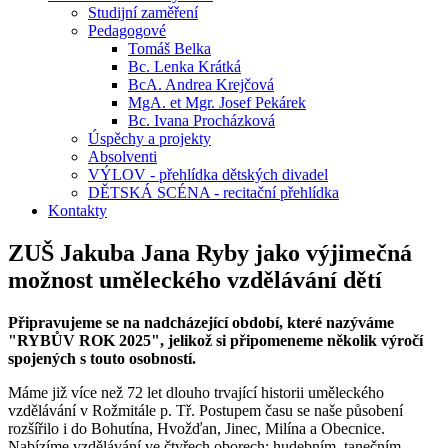
Studijní zaměření
Pedagogové
Tomáš Belka
Bc. Lenka Krátká
BcA. Andrea Krejčová
MgA. et Mgr. Josef Pekárek
Bc. Ivana Procházková
Úspěchy a projekty
Absolventi
VÝLOV - přehlídka dětských divadel
DĚTSKÁ SCÉNA - recitační přehlídka
Kontakty
ZUŠ Jakuba Jana Ryby jako výjimečná
možnost uměleckého vzdělávání dětí
Připravujeme se na nadcházející období, které nazýváme
"RYBŮV ROK 2025", jelikož si připomeneme několik výročí
spojených s touto osobností.
Máme již více než 72 let dlouho trvající historii uměleckého
vzdělávání v Rožmitále p. Tř. Postupem času se naše působení
rozšířilo i do Bohutína, Hvožďan, Jinec, Milína a Obecnice.
Nabízíme vzdělávání ve čtyřech oborech: hudebním, tanečním,