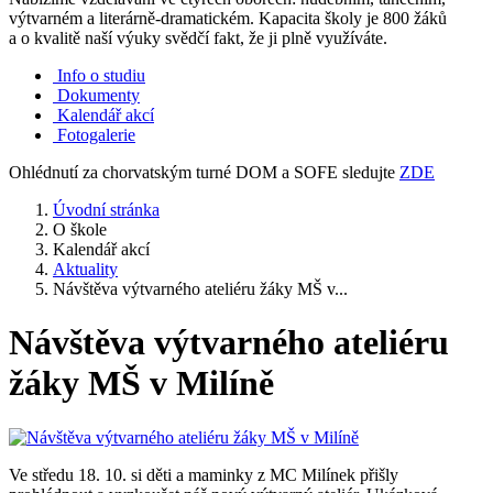
výtvarném a literárně-dramatickém. Kapacita školy je 800 žáků
a o kvalitě naší výuky svědčí fakt, že ji plně využíváte.
Info o studiu
Dokumenty
Kalendář akcí
Fotogalerie
Ohlédnutí za chorvatským turné DOM a SOFE sledujte
ZDE
Úvodní stránka
O škole
Kalendář akcí
Aktuality
Návštěva výtvarného ateliéru žáky MŠ v...
Návštěva výtvarného ateliéru
žáky MŠ v Milíně
Ve středu 18. 10. si děti a maminky z MC Milínek přišly