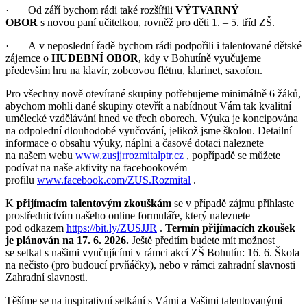
· Od září bychom rádi také rozšířili
VÝTVARNÝ
OBOR
s novou paní učitelkou, rovněž pro děti 1. – 5. tříd ZŠ.
· A v neposlední řadě bychom rádi podpořili i talentované dětské
zájemce o
HUDEBNÍ OBOR
, kdy v Bohutíně vyučujeme
především hru na klavír, zobcovou flétnu, klarinet, saxofon.
Pro všechny nově otevírané skupiny potřebujeme minimálně 6 žáků,
abychom mohli dané skupiny otevřít a nabídnout Vám tak kvalitní
umělecké vzdělávání hned ve třech oborech. Výuka je koncipována
na odpolední dlouhodobé vyučování, jelikož jsme školou. Detailní
informace o obsahu výuky, náplni a časové dotaci naleznete
na našem webu
www.zusjjrrozmitalptr.cz
, popřípadě se můžete
podívat na naše aktivity na facebookovém
profilu
www.facebook.com/ZUS.Rozmital
.
K
přijímacím talentovým zkouškám
se v případě zájmu přihlaste
prostřednictvím našeho online formuláře, který naleznete
pod odkazem
https://bit.ly/ZUSJJR
.
Termín přijímacích zkoušek
je plánován na 17. 6. 2026.
Ještě předtím budete mít možnost
se setkat s našimi vyučujícími v rámci akcí ZŠ Bohutín: 16. 6. Škola
na nečisto (pro budoucí prvňáčky), nebo v rámci zahradní slavnosti
Zahradní slavnosti.
Těšíme se na inspirativní setkání s Vámi a Vašimi talentovanými