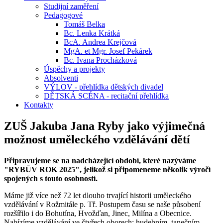
Studijní zaměření
Pedagogové
Tomáš Belka
Bc. Lenka Krátká
BcA. Andrea Krejčová
MgA. et Mgr. Josef Pekárek
Bc. Ivana Procházková
Úspěchy a projekty
Absolventi
VÝLOV - přehlídka dětských divadel
DĚTSKÁ SCÉNA - recitační přehlídka
Kontakty
ZUŠ Jakuba Jana Ryby jako výjimečná
možnost uměleckého vzdělávání dětí
Připravujeme se na nadcházející období, které nazýváme
"RYBŮV ROK 2025", jelikož si připomeneme několik výročí
spojených s touto osobností.
Máme již více než 72 let dlouho trvající historii uměleckého
vzdělávání v Rožmitále p. Tř. Postupem času se naše působení
rozšířilo i do Bohutína, Hvožďan, Jinec, Milína a Obecnice.
Nabízíme vzdělávání ve čtyřech oborech: hudebním, tanečním,