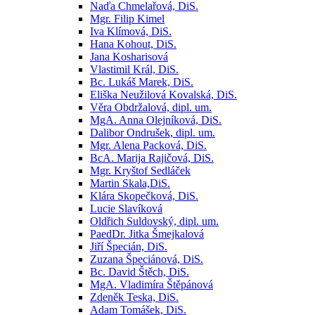
Naďa Chmelařová, DiS.
Mgr. Filip Kimel
Iva Klímová, DiS.
Hana Kohout, DiS.
Jana Kosharisová
Vlastimil Král, DiS.
Bc. Lukáš Marek, DiS.
Eliška Neužilová Kovalská, DiS.
Věra Obdržalová, dipl. um.
MgA. Anna Olejníková, DiS.
Dalibor Ondrušek, dipl. um.
Mgr. Alena Packová, DiS.
BcA. Marija Rajičová, DiS.
Mgr. Kryštof Sedláček
Martin Skala,DiS.
Klára Skopečková, DiS.
Lucie Slavíková
Oldřich Suldovský, dipl. um.
PaedDr. Jitka Šmejkalová
Jiří Špecián, DiS.
Zuzana Špeciánová, DiS.
Bc. David Štěch, DiS.
MgA. Vladimíra Štěpánová
Zdeněk Teska, DiS.
Adam Tomášek, DiS.