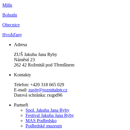
Milín
Bohutín
Obecnice
Hvožďany
Adresa
ZUŠ Jakuba Jana Ryby
Náměstí 23
262 42 Rožmitál pod Třemšínem
Kontakty
Telefon: +420 318 665 029
E-mail:
zusjjr@rozmitalptr.cz
Datová schránka: rxqpd96
Partneři
Spol. Jakuba Jana Ryby
Festival Jakuba Jana Ryby
MAS Podbrdsko
Podbrdské muzeum