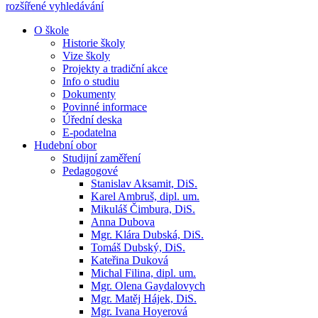
rozšířené vyhledávání
O škole
Historie školy
Vize školy
Projekty a tradiční akce
Info o studiu
Dokumenty
Povinné informace
Úřední deska
E-podatelna
Hudební obor
Studijní zaměření
Pedagogové
Stanislav Aksamit, DiS.
Karel Ambruš, dipl. um.
Mikuláš Čimbura, DiS.
Anna Dubova
Mgr. Klára Dubská, DiS.
Tomáš Dubský, DiS.
Kateřina Duková
Michal Filina, dipl. um.
Mgr. Olena Gaydalovych
Mgr. Matěj Hájek, DiS.
Mgr. Ivana Hoyerová