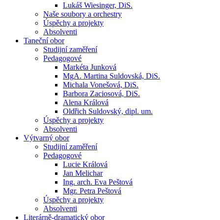
Lukáš Wiesinger, DiS.
Naše soubory a orchestry
Úspěchy a projekty
Absolventi
Taneční obor
Studijní zaměření
Pedagogové
Markéta Junková
MgA. Martina Suldovská, DiS.
Michala Vonešová, DiS.
Barbora Zaciosová, DiS.
Alena Králová
Oldřich Suldovský, dipl. um.
Úspěchy a projekty
Absolventi
Výtvarný obor
Studijní zaměření
Pedagogové
Lucie Králová
Jan Melichar
Ing. arch. Eva Peštová
Mgr. Petra Peštová
Úspěchy a projekty
Absolventi
Literárně-dramatický obor