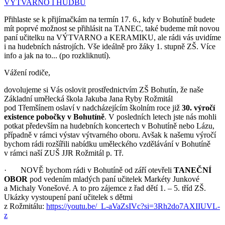
Přihlaste se k přijímačkám na termín 17. 6., kdy v Bohutíně budete
mít poprvé možnost se přihlásit na TANEC, také budeme mít novou
paní učitelku na VÝTVARNO a KERAMIKU, ale rádi vás uvidíme
i na hudebních nástrojích. Vše ideálně pro žáky 1. stupně ZŠ. Více
info a jak na to... (po rozkliknutí).
Vážení rodiče,
dovolujeme si Vás oslovit prostřednictvím ZŠ Bohutín, že naše
Základní umělecká škola Jakuba Jana Ryby Rožmitál
pod Třemšínem oslaví v nadcházejícím školním roce již
30. výročí
existence pobočky v Bohutíně
. V posledních letech jste nás mohli
potkat především na hudebních koncertech v Bohutíně nebo Lázu,
případně v rámci výstav výtvarného oboru. Avšak k našemu výročí
bychom rádi rozšířili nabídku uměleckého vzdělávání v Bohutíně
v rámci naší ZUŠ JJR Rožmitál p. Tř.
· NOVĚ bychom rádi v Bohutíně od září otevřeli
TANEČNÍ
OBOR
pod vedením mladých paní učitelek Markéty Junkové
a Michaly Vonešové. A to pro zájemce z řad dětí 1. – 5. tříd ZŠ.
Ukázky vystoupení paní učitelek s dětmi
z Rožmitálu:
https://youtu.be/_L-aVaZsIVc?si=3Rh2do7AXIIUVL-
z