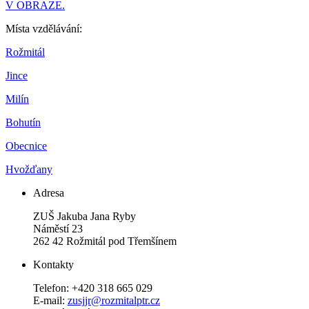
V OBRAZE.
Místa vzdělávání:
Rožmitál
Jince
Milín
Bohutín
Obecnice
Hvožďany
Adresa
ZUŠ Jakuba Jana Ryby
Náměstí 23
262 42 Rožmitál pod Třemšínem
Kontakty
Telefon: +420 318 665 029
E-mail:
zusjjr@rozmitalptr.cz