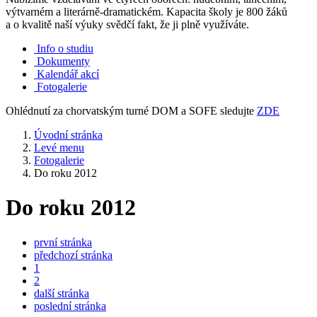
výtvarném a literárně-dramatickém. Kapacita školy je 800 žáků
a o kvalitě naší výuky svědčí fakt, že ji plně využíváte.
Info o studiu
Dokumenty
Kalendář akcí
Fotogalerie
Ohlédnutí za chorvatským turné DOM a SOFE sledujte
ZDE
Úvodní stránka
Levé menu
Fotogalerie
Do roku 2012
Do roku 2012
první stránka
předchozí stránka
1
2
další stránka
poslední stránka