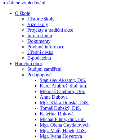
rozšířené vyhledávání
O škole
Historie školy
Vize školy
Projekty a tradiční akce
Info o studiu
Dokumenty
Povinné informace
Úřední deska
E-podatelna
Hudební obor
Studijní zaměření
Pedagogové
Stanislav Aksamit, DiS.
Karel Ambruš, dipl. um.
Mikuláš Čimbura, DiS.
Anna Dubova
Mgr. Klára Dubská, DiS.
Tomáš Dubský, DiS.
Kateřina Duková
Michal Filina, dipl. um.
Mgr. Olena Gaydalovych
Mgr. Matěj Hájek, DiS.
Mgr. Ivana Hoyerová