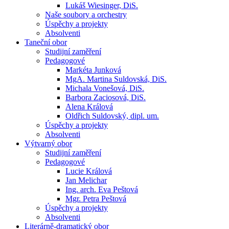
Lukáš Wiesinger, DiS.
Naše soubory a orchestry
Úspěchy a projekty
Absolventi
Taneční obor
Studijní zaměření
Pedagogové
Markéta Junková
MgA. Martina Suldovská, DiS.
Michala Vonešová, DiS.
Barbora Zaciosová, DiS.
Alena Králová
Oldřich Suldovský, dipl. um.
Úspěchy a projekty
Absolventi
Výtvarný obor
Studijní zaměření
Pedagogové
Lucie Králová
Jan Melichar
Ing. arch. Eva Peštová
Mgr. Petra Peštová
Úspěchy a projekty
Absolventi
Literárně-dramatický obor