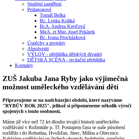
Studijní zaměření
Pedagogové
Tomáš Belka
Bc. Lenka Krátká
BcA. Andrea Krejčová
MgA. et Mgr. Josef Pekárek
Bc. Ivana Procházková
Úspěchy a projekty
Absolventi
VÝLOV - přehlídka dětských divadel
DĚTSKÁ SCÉNA - recitační přehlídka
Kontakty
ZUŠ Jakuba Jana Ryby jako výjimečná
možnost uměleckého vzdělávání dětí
Připravujeme se na nadcházející období, které nazýváme
"RYBŮV ROK 2025", jelikož si připomeneme několik výročí
spojených s touto osobností.
Máme již více než 72 let dlouho trvající historii uměleckého
vzdělávání v Rožmitále p. Tř. Postupem času se naše působení
rozšířilo i do Bohutína, Hvožďan, Jinec, Milína a Obecnice.
Nabízíme vzdělávání ve čtyřech oborech: hudebním, tanečním,