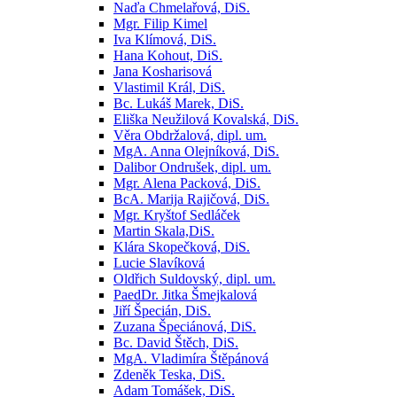
Naďa Chmelařová, DiS.
Mgr. Filip Kimel
Iva Klímová, DiS.
Hana Kohout, DiS.
Jana Kosharisová
Vlastimil Král, DiS.
Bc. Lukáš Marek, DiS.
Eliška Neužilová Kovalská, DiS.
Věra Obdržalová, dipl. um.
MgA. Anna Olejníková, DiS.
Dalibor Ondrušek, dipl. um.
Mgr. Alena Packová, DiS.
BcA. Marija Rajičová, DiS.
Mgr. Kryštof Sedláček
Martin Skala,DiS.
Klára Skopečková, DiS.
Lucie Slavíková
Oldřich Suldovský, dipl. um.
PaedDr. Jitka Šmejkalová
Jiří Špecián, DiS.
Zuzana Špeciánová, DiS.
Bc. David Štěch, DiS.
MgA. Vladimíra Štěpánová
Zdeněk Teska, DiS.
Adam Tomášek, DiS.