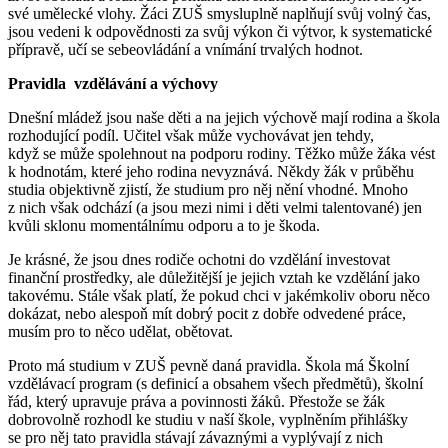
své umělecké vlohy. Žáci ZUŠ smysluplně naplňují svůj volný čas,
jsou vedeni k odpovědnosti za svůj výkon či výtvor, k systematické
přípravě, učí se sebeovládání a vnímání trvalých hodnot.
Pravidla vzdělávání a výchovy
Dnešní mládež jsou naše děti a na jejich výchově mají rodina a škola
rozhodující podíl. Učitel však může vychovávat jen tehdy,
když se může spolehnout na podporu rodiny. Těžko může žáka vést
k hodnotám, které jeho rodina nevyznává. Někdy žák v průběhu
studia objektivně zjistí, že studium pro něj nění vhodné. Mnoho
z nich však odchází (a jsou mezi nimi i děti velmi talentované) jen
kvůli sklonu momentálnímu odporu a to je škoda.
Je krásné, že jsou dnes rodiče ochotni do vzdělání investovat
finanční prostředky, ale důležitější je jejich vztah ke vzdělání jako
takovému. Stále však platí, že pokud chci v jakémkoliv oboru něco
dokázat, nebo alespoň mít dobrý pocit z dobře odvedené práce,
musím pro to něco udělat, obětovat.
Proto má studium v ZUŠ pevně daná pravidla. Škola má Školní
vzdělávací program (s definicí a obsahem všech předmětů), školní
řád, který upravuje práva a povinnosti žáků. Přestože se žák
dobrovolně rozhodl ke studiu v naší škole, vyplněním přihlášky
se pro něj tato pravidla stávají závaznými a vyplývají z nich