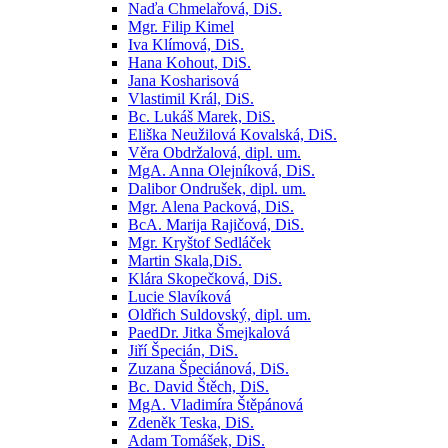
Naďa Chmelařová, DiS.
Mgr. Filip Kimel
Iva Klímová, DiS.
Hana Kohout, DiS.
Jana Kosharisová
Vlastimil Král, DiS.
Bc. Lukáš Marek, DiS.
Eliška Neužilová Kovalská, DiS.
Věra Obdržalová, dipl. um.
MgA. Anna Olejníková, DiS.
Dalibor Ondrušek, dipl. um.
Mgr. Alena Packová, DiS.
BcA. Marija Rajičová, DiS.
Mgr. Kryštof Sedláček
Martin Skala,DiS.
Klára Skopečková, DiS.
Lucie Slavíková
Oldřich Suldovský, dipl. um.
PaedDr. Jitka Šmejkalová
Jiří Špecián, DiS.
Zuzana Špeciánová, DiS.
Bc. David Štěch, DiS.
MgA. Vladimíra Štěpánová
Zdeněk Teska, DiS.
Adam Tomášek, DiS.