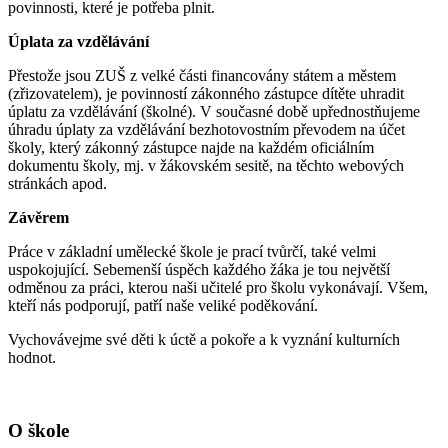
povinnosti, které je potřeba plnit.
Úplata za vzdělávání
Přestože jsou ZUŠ z velké části financovány státem a městem
(zřizovatelem), je povinností zákonného zástupce dítěte uhradit
úplatu za vzdělávání (školné). V současné době upřednostňujeme
úhradu úplaty za vzdělávání bezhotovostním převodem na účet
školy, který zákonný zástupce najde na každém oficiálním
dokumentu školy, mj. v žákovském sesitě, na těchto webových
stránkách apod.
Závěrem
Práce v základní umělecké škole je prací tvůrčí, také velmi
uspokojující. Sebemenší úspěch každého žáka je tou největší
odměnou za práci, kterou naši učitelé pro školu vykonávají. Všem,
kteří nás podporují, patří naše veliké poděkování.
Vychovávejme své děti k úctě a pokoře a k vyznání kulturních
hodnot.
O škole