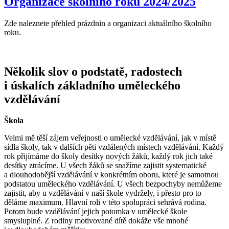
Organizace školního roku 2024/2025
Zde naleznete přehled prázdnin a organizaci aktuálního školního
roku.
Několik slov o podstatě, radostech
i úskalích základního uměleckého
vzdělávání
Škola
Velmi mě těší zájem veřejnosti o umělecké vzdělávání, jak v místě
sídla školy, tak v dalších pěti vzdálených místech vzdělávání. Každý
rok přijímáme do školy desítky nových žáků, každý rok jich také
desítky ztrácíme. U všech žáků se snažíme zajistit systematické
a dlouhodobější vzdělávání v konkrétním oboru, které je samotnou
podstatou uměleckého vzdělávání. U všech bezpochyby nemůžeme
zajistit, aby u vzdělávání v naší škole vydržely, i přesto pro to
děláme maximum. Hlavní roli v této spolupráci sehrává rodina.
Potom bude vzdělávání jejich potomka v umělecké škole
smysluplné. Z rodiny motivované dítě dokáže vše mnohé