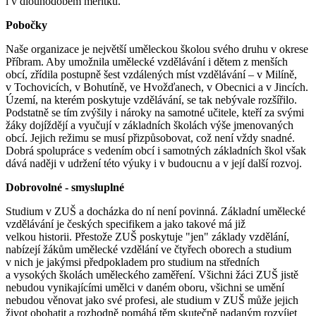
i v dlouhodobém měřítku.
Pobočky
Naše organizace je největší uměleckou školou svého druhu v okrese
Příbram. Aby umožnila umělecké vzdělávání i dětem z menších
obcí, zřídila postupně šest vzdálených míst vzdělávání – v Milíně,
v Tochovicích, v Bohutíně, ve Hvožďanech, v Obecnici a v Jincích.
Území, na kterém poskytuje vzdělávání, se tak nebývale rozšířilo.
Podstatně se tím zvýšily i nároky na samotné učitele, kteří za svými
žáky dojíždějí a vyučují v základních školách výše jmenovaných
obcí. Jejich režimu se musí přizpůsobovat, což není vždy snadné.
Dobrá spolupráce s vedením obcí i samotných základních škol však
dává naději v udržení této výuky i v budoucnu a v její další rozvoj.
Dobrovolné - smysluplné
Studium v ZUŠ a docházka do ní není povinná. Základní umělecké
vzdělávání je českých specifikem a jako takové má již
velkou historii. Přestože ZUŠ poskytuje "jen" základy vzdělání,
nabízejí žákům umělecké vzdělání ve čtyřech oborech a studium
v nich je jakýmsi předpokladem pro studium na středních
a vysokých školách uměleckého zaměření. Všichni žáci ZUŠ jistě
nebudou vynikajícími umělci v daném oboru, všichni se umění
nebudou věnovat jako své profesi, ale studium v ZUŠ může jejich
život obohatit a rozhodně pomáhá těm skutečně nadaným rozvíjet