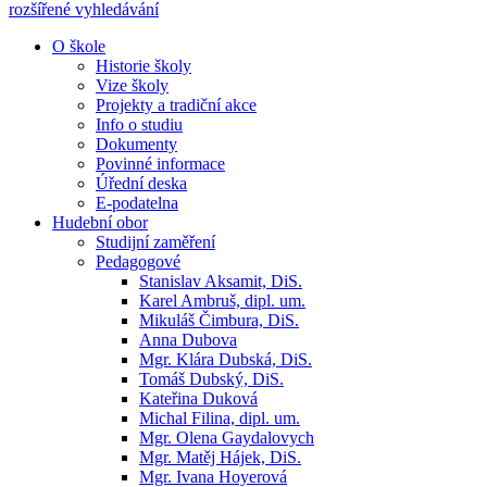
rozšířené vyhledávání
O škole
Historie školy
Vize školy
Projekty a tradiční akce
Info o studiu
Dokumenty
Povinné informace
Úřední deska
E-podatelna
Hudební obor
Studijní zaměření
Pedagogové
Stanislav Aksamit, DiS.
Karel Ambruš, dipl. um.
Mikuláš Čimbura, DiS.
Anna Dubova
Mgr. Klára Dubská, DiS.
Tomáš Dubský, DiS.
Kateřina Duková
Michal Filina, dipl. um.
Mgr. Olena Gaydalovych
Mgr. Matěj Hájek, DiS.
Mgr. Ivana Hoyerová