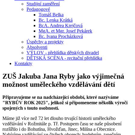
Studijní zaměření
Pedagogové
Tomáš Belka
Bc. Lenka Krátká
BcA. Andrea Krejčová
MgA. et Mgr. Josef Pekárek
Bc. Ivana Procházková
Úspěchy a projekty
Absolventi
VÝLOV - přehlídka dětských divadel
DĚTSKÁ SCÉNA - recitační přehlídka
Kontakty
ZUŠ Jakuba Jana Ryby jako výjimečná
možnost uměleckého vzdělávání dětí
Připravujeme se na nadcházející období, které nazýváme
"RYBŮV ROK 2025", jelikož si připomeneme několik výročí
spojených s touto osobností.
Máme již více než 72 let dlouho trvající historii uměleckého
vzdělávání v Rožmitále p. Tř. Postupem času se naše působení
rozšířilo i do Bohutína, Hvožďan, Jinec, Milína a Obecnice.
Nabízíme vzdělávání ve čtyřech oborech: hudebním, tanečním,