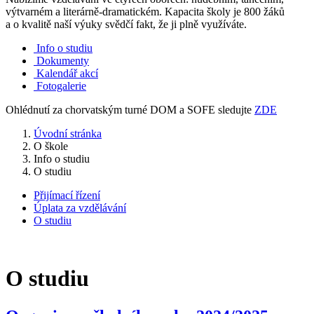
výtvarném a literárně-dramatickém. Kapacita školy je 800 žáků
a o kvalitě naší výuky svědčí fakt, že ji plně využíváte.
Info o studiu
Dokumenty
Kalendář akcí
Fotogalerie
Ohlédnutí za chorvatským turné DOM a SOFE sledujte
ZDE
Úvodní stránka
O škole
Info o studiu
O studiu
Přijímací řízení
Úplata za vzdělávání
O studiu
O studiu