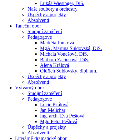
Lukáš Wiesinger, DiS.
Naše soubory a orchestry
Úspěchy a projekty
Absolventi
Taneční obor
Studijní zaměření
Pedagogové
Markéta Junková
MgA. Martina Suldovská, DiS.
Michala Vonešová, DiS.
Barbora Zaciosová, DiS.
Alena Králová
Oldřich Suldovský, dipl. um.
Úspěchy a projekty
Absolventi
Výtvarný obor
Studijní zaměření
Pedagogové
Lucie Králová
Jan Melichar
Ing. arch. Eva Peštová
Mgr. Petra Peštová
Úspěchy a projekty
Absolventi
Literárně-dramatický obor