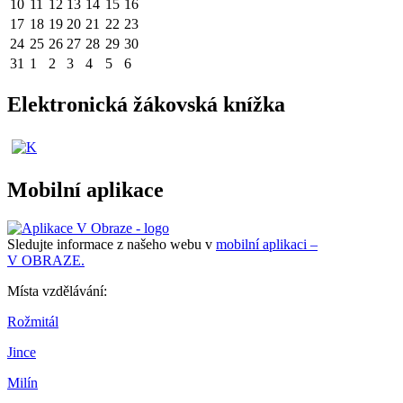
10
11
12
13
14
15
16
17
18
19
20
21
22
23
24
25
26
27
28
29
30
31
1
2
3
4
5
6
Elektronická žákovská knížka
Mobilní aplikace
Sledujte informace z našeho webu v
mobilní aplikaci –
V OBRAZE.
Místa vzdělávání:
Rožmitál
Jince
Milín