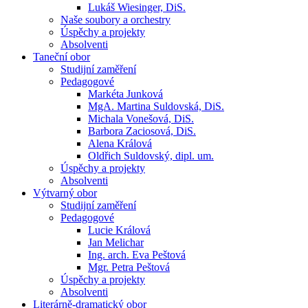
Lukáš Wiesinger, DiS.
Naše soubory a orchestry
Úspěchy a projekty
Absolventi
Taneční obor
Studijní zaměření
Pedagogové
Markéta Junková
MgA. Martina Suldovská, DiS.
Michala Vonešová, DiS.
Barbora Zaciosová, DiS.
Alena Králová
Oldřich Suldovský, dipl. um.
Úspěchy a projekty
Absolventi
Výtvarný obor
Studijní zaměření
Pedagogové
Lucie Králová
Jan Melichar
Ing. arch. Eva Peštová
Mgr. Petra Peštová
Úspěchy a projekty
Absolventi
Literárně-dramatický obor