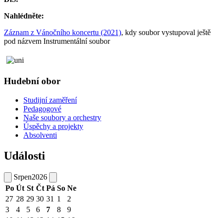
Nahlédněte:
Záznam z Vánočního koncertu (2021)
, kdy soubor vystupoval ještě
pod názvem Instrumentální soubor
Hudební obor
Studijní zaměření
Pedagogové
Naše soubory a orchestry
Úspěchy a projekty
Absolventi
Události
Srpen
2026
Po
Út
St
Čt
Pá
So
Ne
27
28
29
30
31
1
2
3
4
5
6
7
8
9