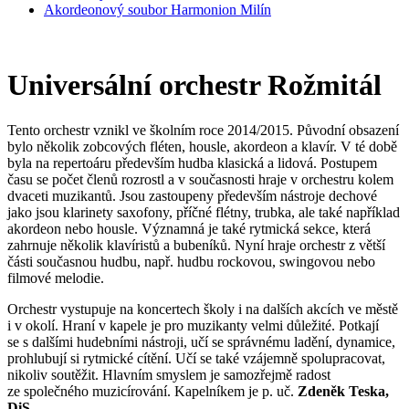
Akordeonový soubor Harmonion Milín
Universální orchestr Rožmitál
Tento orchestr vznikl ve školním roce 2014/2015. Původní obsazení
bylo několik zobcových fléten, housle, akordeon a klavír. V té době
byla na repertoáru především hudba klasická a lidová. Postupem
času se počet členů rozrostl a v současnosti hraje v orchestru kolem
dvaceti muzikantů. Jsou zastoupeny především nástroje dechové
jako jsou klarinety saxofony, příčné flétny, trubka, ale také například
akordeon nebo housle. Významná je také rytmická sekce, která
zahrnuje několik klavíristů a bubeníků. Nyní hraje orchestr z větší
části současnou hudbu, např. hudbu rockovou, swingovou nebo
filmové melodie.
Orchestr vystupuje na koncertech školy i na dalších akcích ve městě
i v okolí. Hraní v kapele je pro muzikanty velmi důležité. Potkají
se s dalšími hudebními nástroji, učí se správnému ladění, dynamice,
prohlubují si rytmické cítění. Učí se také vzájemně spolupracovat,
nikoliv soutěžit. Hlavním smyslem je samozřejmě radost
ze společného muzicírování. Kapelníkem je p. uč.
Zdeněk Teska,
DiS.