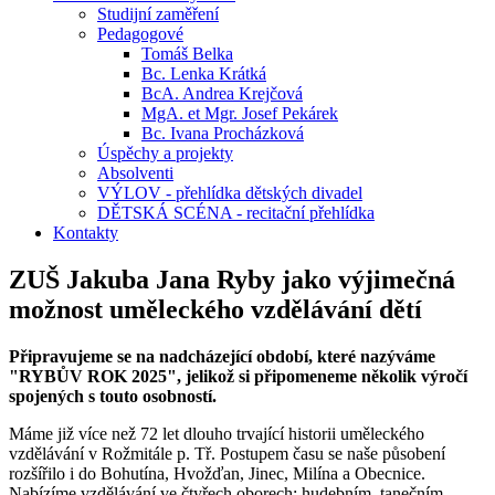
Studijní zaměření
Pedagogové
Tomáš Belka
Bc. Lenka Krátká
BcA. Andrea Krejčová
MgA. et Mgr. Josef Pekárek
Bc. Ivana Procházková
Úspěchy a projekty
Absolventi
VÝLOV - přehlídka dětských divadel
DĚTSKÁ SCÉNA - recitační přehlídka
Kontakty
ZUŠ Jakuba Jana Ryby jako výjimečná
možnost uměleckého vzdělávání dětí
Připravujeme se na nadcházející období, které nazýváme
"RYBŮV ROK 2025", jelikož si připomeneme několik výročí
spojených s touto osobností.
Máme již více než 72 let dlouho trvající historii uměleckého
vzdělávání v Rožmitále p. Tř. Postupem času se naše působení
rozšířilo i do Bohutína, Hvožďan, Jinec, Milína a Obecnice.
Nabízíme vzdělávání ve čtyřech oborech: hudebním, tanečním,