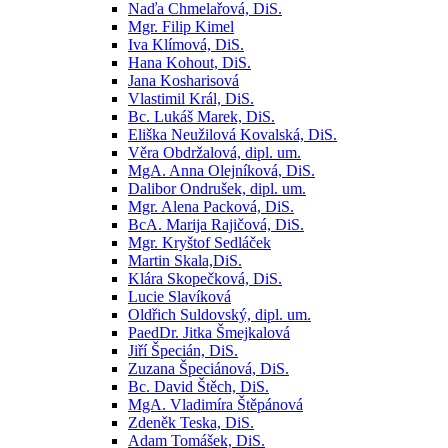
Naďa Chmelařová, DiS.
Mgr. Filip Kimel
Iva Klímová, DiS.
Hana Kohout, DiS.
Jana Kosharisová
Vlastimil Král, DiS.
Bc. Lukáš Marek, DiS.
Eliška Neužilová Kovalská, DiS.
Věra Obdržalová, dipl. um.
MgA. Anna Olejníková, DiS.
Dalibor Ondrušek, dipl. um.
Mgr. Alena Packová, DiS.
BcA. Marija Rajičová, DiS.
Mgr. Kryštof Sedláček
Martin Skala,DiS.
Klára Skopečková, DiS.
Lucie Slavíková
Oldřich Suldovský, dipl. um.
PaedDr. Jitka Šmejkalová
Jiří Špecián, DiS.
Zuzana Špeciánová, DiS.
Bc. David Štěch, DiS.
MgA. Vladimíra Štěpánová
Zdeněk Teska, DiS.
Adam Tomášek, DiS.