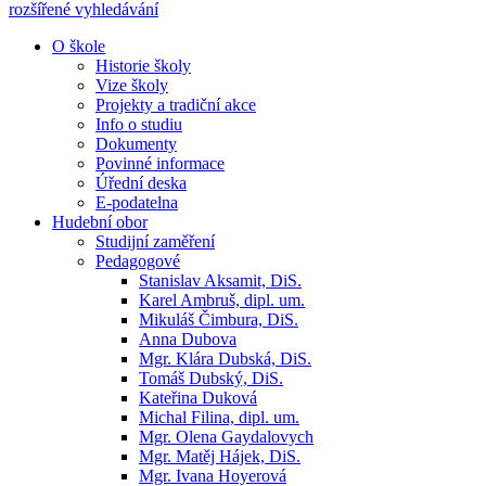
rozšířené vyhledávání
O škole
Historie školy
Vize školy
Projekty a tradiční akce
Info o studiu
Dokumenty
Povinné informace
Úřední deska
E-podatelna
Hudební obor
Studijní zaměření
Pedagogové
Stanislav Aksamit, DiS.
Karel Ambruš, dipl. um.
Mikuláš Čimbura, DiS.
Anna Dubova
Mgr. Klára Dubská, DiS.
Tomáš Dubský, DiS.
Kateřina Duková
Michal Filina, dipl. um.
Mgr. Olena Gaydalovych
Mgr. Matěj Hájek, DiS.
Mgr. Ivana Hoyerová