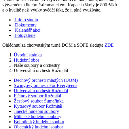
výtvarném a literárně-dramatickém. Kapacita školy je 800 žáků
a o kvalitě naší výuky svědčí fakt, že ji plně využíváte.
Info o studiu
Dokumenty
Kalendář akcí
Fotogalerie
Ohlédnutí za chorvatským turné DOM a SOFE sledujte
ZDE
Úvodní stránka
Hudební obor
Naše soubory a orchestry
Universální orchestr Rožmitál
Dechový orchestr mladých (DOM)
Swingový orchestr For Evergreens
Universální orchestr Rožmitál
Flétnový soubor Rožmitál
Žesťový soubor Šumařinka
Kytarový soubor Rožmitál
Jinecké hudební soubory
Milínské hudební soubory
Bohutínský hudební soubor
Obecnický hudební soubor