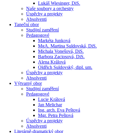
Lukáš Wiesinger, DiS.
Naše soubory a orchestry
Úspěchy a projekty
Absolventi
Taneční obor
Studijní zaměření
Pedagogové
Markéta Junková
MgA. Martina Suldovská, DiS.
Michala Vonešová, DiS.
Barbora Zaciosová, DiS.
Alena Králová
Oldřich Suldovský, dipl. um.
Úspěchy a projekty
Absolventi
Výtvarný obor
Studijní zaměření
Pedagogové
Lucie Králová
Jan Melichar
Ing. arch. Eva Peštová
Mgr. Petra Peštová
Úspěchy a projekty
Absolventi
Literárně-dramatický obor