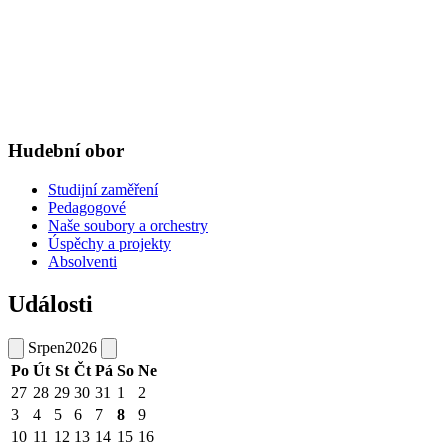
Hudební obor
Studijní zaměření
Pedagogové
Naše soubory a orchestry
Úspěchy a projekty
Absolventi
Události
Srpen
2026
Po
Út
St
Čt
Pá
So
Ne
27
28
29
30
31
1
2
3
4
5
6
7
8
9
10
11
12
13
14
15
16