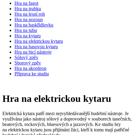
Hra na fagot
Hra na trubku
Hra na lesní roh
Hra na pozoun
Hra na baskřídlovku
Hra na tubu
Hra na kytaru
Hra na elektrickou kytaru
Hra na basovou kytaru
Hra na bicí nástroje
Sólový zpěv
Sborový zpěv
Hra na akordeon
Příprava ke studiu
Hra na elektrickou kytaru
Elektrická kytara patří mezi nejvyhledávanější hudební nástroje. Je
využívána jako nástroj sólový a doprovodný v souborech tanečních,
beatových, rockových, bluesových a jazzových. Ke studiu hry
na elektrickou kytaru jsou přijímáni žáci, kteří k tomu mají patřičné