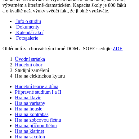
výtvarném a literárně-dramatickém. Kapacita školy je 800 žáků
a o kvalitě naší výuky svědčí fakt, že ji plně využíváte.
Info o studiu
Dokumenty
Kalendář akcí
Fotogalerie
Ohlédnutí za chorvatským turné DOM a SOFE sledujte
ZDE
Úvodní stránka
Hudební obor
Studijní zaměření
Hra na elektrickou kytaru
Hudební teorie a dílna
Přípravné studium I a II
Hra na klavír
Hra na varhany
Hra na housle
Hra na kontrabas
Hra na zobcovou flétnu
Hra na příčnou flétnu
Hra na klarinet
Hra na saxofon