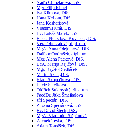
Naďa Chmelařová, DiS.
Mgr. Filip Kimel
Iva Klímová, DiS.
Hana Kohout, DiS.
Jana Kosharisová
Vlastimil Král, DiS.
Bc. Lukáš Marek, DiS.
Eliška Neužilová Kovalská, DiS.
Věra Obdržalová, dipl. um.
MgA. Anna Olejníková, DiS.
Dalibor Ondrušek, dipl. um.
Mgr. Alena Packová, DiS.
BcA. Marija Rajičová, DiS.
Mgr. Kryštof Sedláček
Martin Skala,DiS.
Klára Skopečková, DiS.
Lucie Slavíková
Oldřich Suldovský, dipl. um.
PaedDr. Jitka Šmejkalová
Jiří Špecián, DiS.
Zuzana Špeciánová, DiS.
Bc. David Štěch, DiS.
MgA. Vladimíra Štěpánová
Zdeněk Teska, DiS.
Adam Tomášek, DiS.