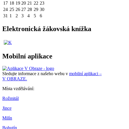
17
18
19
20
21
22
23
24
25
26
27
28
29
30
31
1
2
3
4
5
6
Elektronická žákovská knížka
Mobilní aplikace
Sledujte informace z našeho webu v
mobilní aplikaci –
V OBRAZE.
Místa vzdělávání:
Rožmitál
Jince
Milín
Bohutín