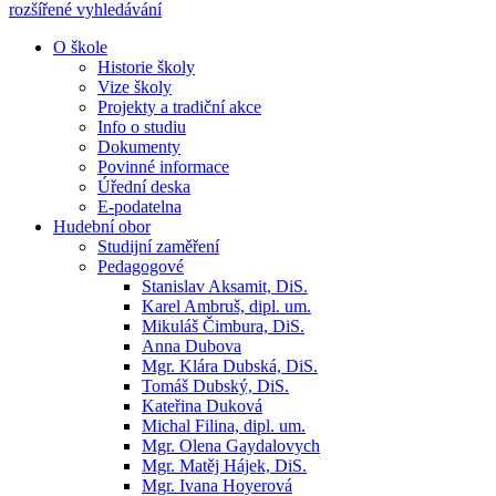
rozšířené vyhledávání
O škole
Historie školy
Vize školy
Projekty a tradiční akce
Info o studiu
Dokumenty
Povinné informace
Úřední deska
E-podatelna
Hudební obor
Studijní zaměření
Pedagogové
Stanislav Aksamit, DiS.
Karel Ambruš, dipl. um.
Mikuláš Čimbura, DiS.
Anna Dubova
Mgr. Klára Dubská, DiS.
Tomáš Dubský, DiS.
Kateřina Duková
Michal Filina, dipl. um.
Mgr. Olena Gaydalovych
Mgr. Matěj Hájek, DiS.
Mgr. Ivana Hoyerová