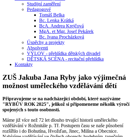
Studijní zaměření
Pedagogové
Tomáš Belka
Bc. Lenka Krátká
BcA. Andrea Krejčová
MgA. et Mgr. Josef Pekárek
Bc. Ivana Procházková
Úspěchy a projekty
Absolventi
VÝLOV - přehlídka dětských divadel
DĚTSKÁ SCÉNA - recitační přehlídka
Kontakty
ZUŠ Jakuba Jana Ryby jako výjimečná
možnost uměleckého vzdělávání dětí
Připravujeme se na nadcházející období, které nazýváme
"RYBŮV ROK 2025", jelikož si připomeneme několik výročí
spojených s touto osobností.
Máme již více než 72 let dlouho trvající historii uměleckého
vzdělávání v Rožmitále p. Tř. Postupem času se naše působení
rozšířilo i do Bohutína, Hvožďan, Jinec, Milína a Obecnice.
Nabízíme vzdělávání ve čtyřech oborech: hudebním, tanečním,